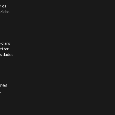
r os
uzidas
 claro
i ter
os dados
ores
r