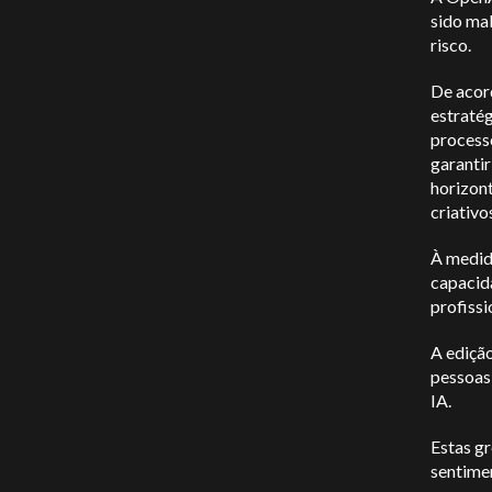
sido ma
risco.
De aco
estratég
processo
garanti
horizon
criativos
À medida
capacida
profissi
A ediçã
pessoas 
IA.
Estas g
sentime