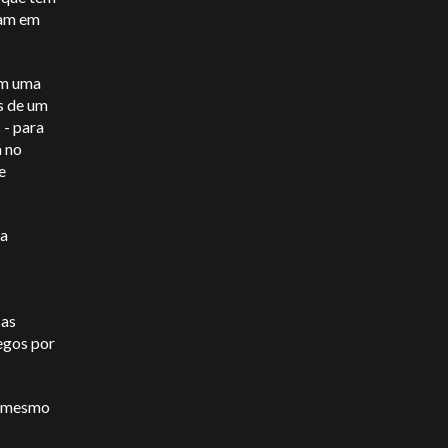
jam em
em uma
s de um
 - para
á no
e
ua
 as
regos por
o mesmo