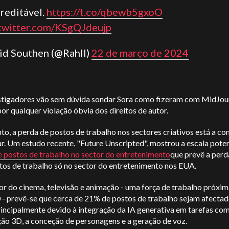
creditável.
https://t.co/qbewb5gxoO
.twitter.com/KSgQJdeujp
eid Southen (@Rahll)
22 de março de 2024
stigadores vão sem dúvida sondar Sora como fizeram com MidJou
or qualquer violação óbvia dos direitos de autor.
to, a perda de postos de trabalho nos sectores criativos está a co
. Um estudo recente, "Future Unscripted", mostrou a escala poten
e postos de trabalho no sector do entretenimento
que prevê a perd
tos de trabalho só no sector do entretenimento nos EUA.
r do cinema, televisão e animação - uma força de trabalho próxim
 - prevê-se que cerca de 21% de postos de trabalho sejam afectad
rincipalmente devido à integração da IA generativa em tarefas co
ão 3D, a conceção de personagens e a geração de voz.