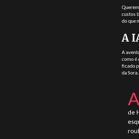
Querem a
custos 
do que 
A I
A avent
como é q
ficado 
da Sora
de 
esq
rou