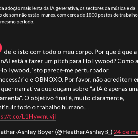
a adoção mais lenta da IA generativa, os sectores da música e da
o de som não estão imunes, com cerca de 1800 postos de trabalh
o mesmo período.
O
deio isto com todo o meu corpo. Por que é que a
nAI está a fazer um pitch para Hollywood? Como a
Hollywood, isto parece-me perturbador,
necessário e OBNOXO. Por favor, não acreditem 
lquer narrativa que ouçam sobre "a IA é apenas um
amenta". O objetivo final é, muito claramente,
tituir todo o trabalho humano....
ps://t.co/L1HywmuvjI
eather-Ashley Boyer (@HeatherAshleyB_)
24 de m