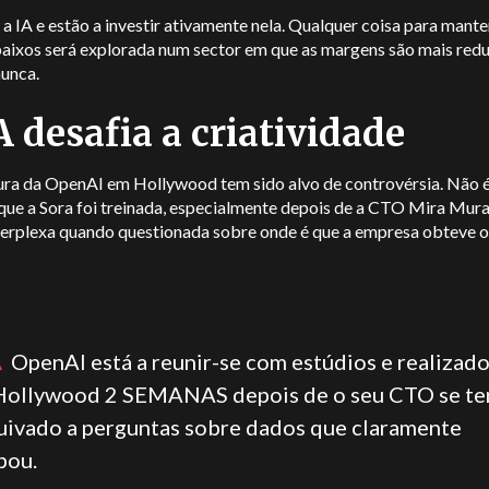
 IA e estão a investir ativamente nela. Qualquer coisa para mante
baixos será explorada num sector em que as margens são mais red
nunca.
A desafia a criatividade
ura da OpenAI em Hollywood tem sido alvo de controvérsia. Não é
ue a Sora foi treinada, especialmente depois de a CTO Mira Murat
perplexa quando questionada sobre onde é que a empresa obteve 
.
A
OpenAI está a reunir-se com estúdios e realizad
Hollywood 2 SEMANAS depois de o seu CTO se te
uivado a perguntas sobre dados que claramente
bou.