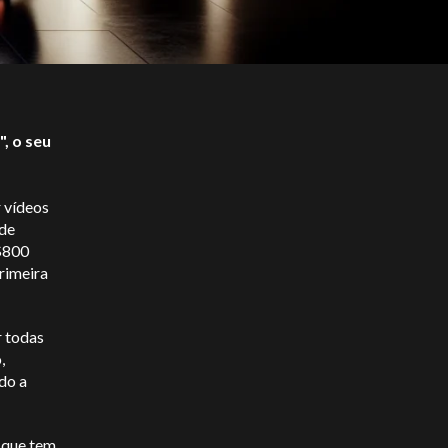
, o seu
r vídeos
 de
 $800
primeira
r todas
,
do a
 que tem