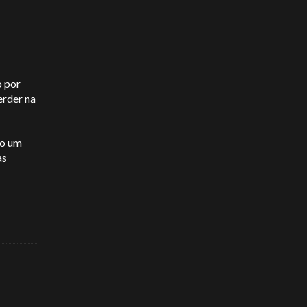
o por
erder na
mo um
as