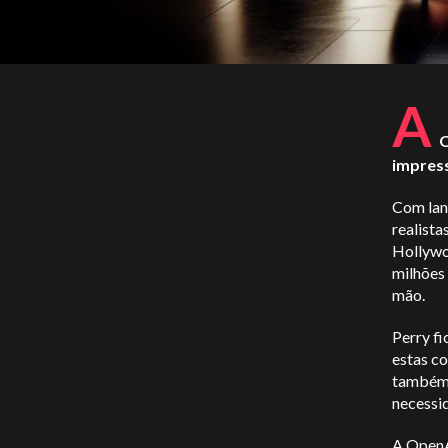
A
O
impress
Com lanç
realista
Hollywo
milhões
mão.
Perry fi
estas co
também 
necessid
A OpenA