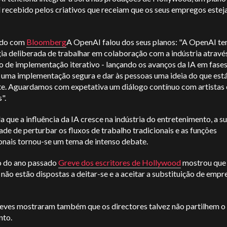
l recebido pelos criativos que receiam que os seus empregos este
rdo com
Bloomberg
A OpenAI falou dos seus planos: "A OpenAI t
ia deliberada de trabalhar em colaboração com a indústria atravé
 de implementação iterativo - lançando os avanços da IA em fases
r uma implementação segura e dar às pessoas uma ideia do que est
te. Aguardamos com expetativa um diálogo contínuo com artistas 
".
 que a influência da IA cresce na indústria do entretenimento, a s
de de perturbar os fluxos de trabalho tradicionais e as funções
onais tornou-se um tema de intenso debate.
o do ano passado
Greve dos escritores de Hollywood
mostrou que
não estão dispostas a deitar-se e a aceitar a substituição de emp
reves mostraram também que os directores talvez não partilhem 
nto.