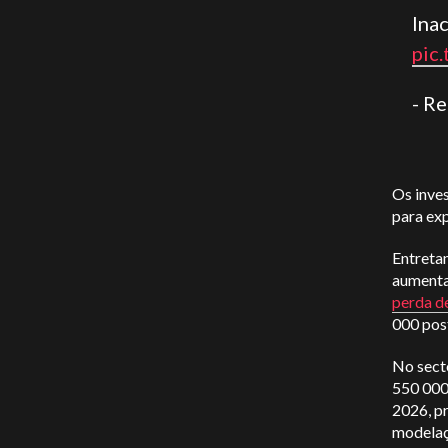
Ina
pic
- R
Os inve
para exp
Entretan
aumentar
perda d
000 pos
No secto
550 000
2026, p
modelaç