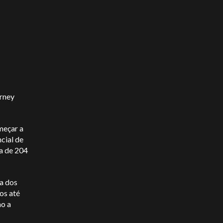
rney
meçar a
cial de
a de 204
a dos
os até
mo a