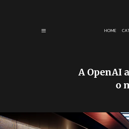
HOME
CA
A OpenAI 
o 