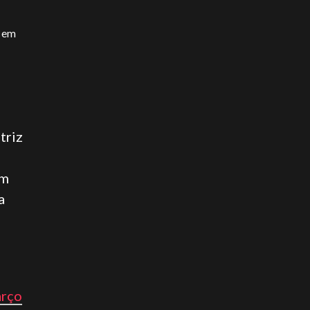
o em
triz
em
a
arço