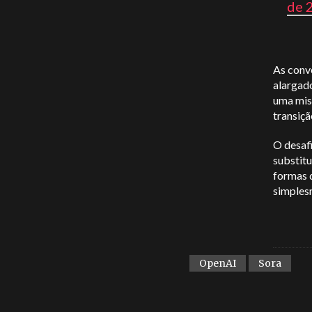
de 
As conv
alargado
uma mis
transiçã
O desaf
substit
formas 
simples
OpenAI
Sora