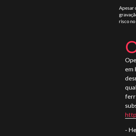
Apesar d
gravaçã
risco n
Ope
em 
des
qua
ferr
subs
htt
- H