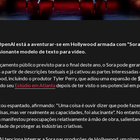
penAI está a aventurar-se em Hollywood armada com "Sora"
ionante modelo de texto para vídeo.
amento público previsto para o final deste ano, o Sora pode gera
s a partir de descrições textuais e já cativou as partes interessadas
od, incluindo o produtor Tyler Perry, que adiou uma expansão de
 do seu
Estúdio em Atlanta
depois de ter visto o seu potencial em 
cou espantado, afirmando: "Uma coisa é ouvir dizer que pode faze
isas, mas ver realmente as capacidades, foi alucinante". No entanto
manifestou preocupações relativamente à mão de obra, salientan
ade de proteger as indústrias criativas.
I tenciona integrar a Sora nas produções de Hollywood, um plano