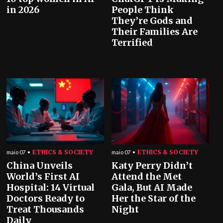
in 2026
People Think
They’re Gods and
Their Families Are
Terrified
ETHICS & SOCIETY
ETHICS & SOCIETY
maio 07
maio 07
China Unveils
Katy Perry Didn’t
World’s First AI
Attend the Met
Hospital: 14 Virtual
Gala, But AI Made
Doctors Ready to
Her the Star of the
Treat Thousands
Night
Daily