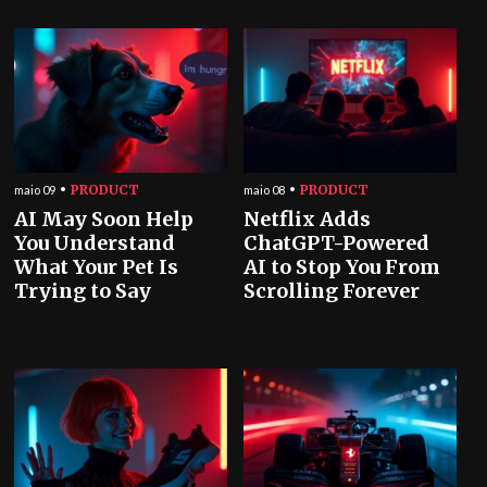
PRODUCT
PRODUCT
maio 09
maio 08
AI May Soon Help
Netflix Adds
You Understand
ChatGPT-Powered
What Your Pet Is
AI to Stop You From
Trying to Say
Scrolling Forever