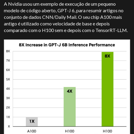
A Nvidia usou um exemplo de execução de um pequeno
modelo de código aberto, GPT-J 6, para resumir artigos no
conjunto de dados CNN/Daily Mail. O seu chip A100 mais
antigo é utilizado como velocidade de base e depois
comparado com o H100 sem e depois com o TensorRT-LLM.