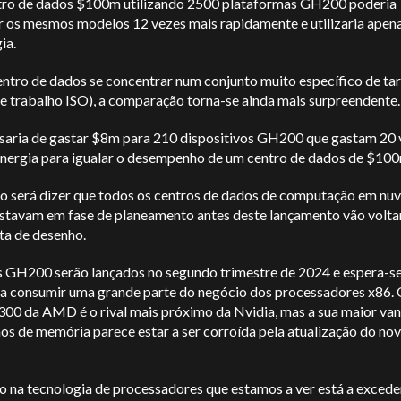
ro de dados $100m utilizando 2500 plataformas GH200 poderia
r os mesmos modelos 12 vezes mais rapidamente e utilizaria ap
ia.
entro de dados se concentrar num conjunto muito específico de ta
de trabalho ISO), a comparação torna-se ainda mais surpreendente
isaria de gastar $8m para 210 dispositivos GH200 que gastam 20 
nergia para igualar o desempenho de um centro de dados de $10
o será dizer que todos os centros de dados de computação em n
estavam em fase de planeamento antes deste lançamento vão volta
ta de desenho.
s GH200 serão lançados no segundo trimestre de 2024 e espera-s
a consumir uma grande parte do negócio dos processadores x86.
300 da AMD é o rival mais próximo da Nvidia, mas a sua maior v
os de memória parece estar a ser corroída pela atualização do no
o na tecnologia de processadores que estamos a ver está a exced