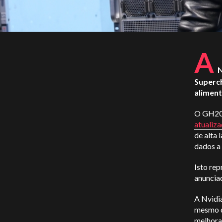
A
N
Superch
aliment
O GH200
atualiz
de alta
dados a 
Isto re
anunciad
A Nvidi
mesmo d
melhora