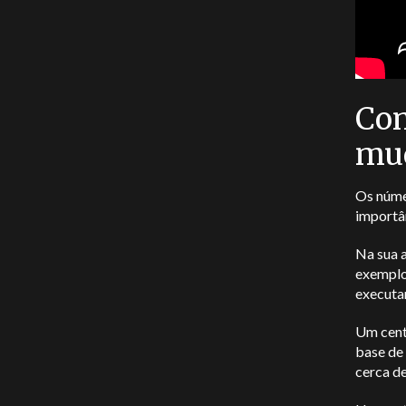
Com
mud
Os núme
importâ
Na sua a
exemplo
executa
Um centr
base de 
cerca d