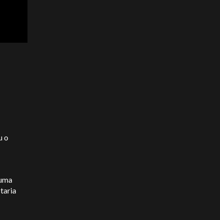
u o
 uma
taria