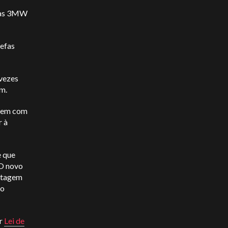
enas 3MW
refas
.
vezes
0m.
uvem com
r à
e que
 O novo
antagem
vo
er
Lei de