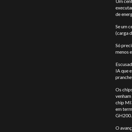
Um cent
executa
de energ
Se um c
(carga 
Só prec
menos e
Escusad
IA que 
pranche
Os chip
venham 
chip MI
em term
GH200.
O avanç