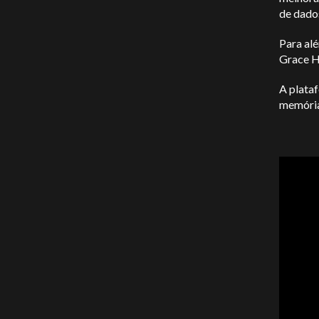
de dado
Para al
Grace H
A plata
memória