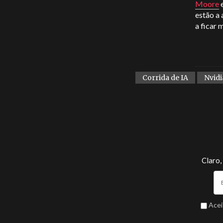
Moore
e
estão a
a ficar 
Corrida de IA
Nvidi
Claro,
Acei