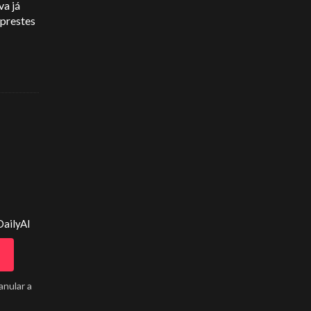
va já
 prestes
DailyAI
anular a