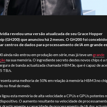
vidia revelou uma versão atualizada de seu Grace Hopper
ip (GH200) que anunciou há 2 meses. O GH200 foi concebido
ar centros de dados para processamento de IA em grande es
 ainda não entrou em produção em série, mas já teve um
grande
ação
na sua memória. O ingrediente secreto destes novos chips é a
 largura de banda actualizada chamada HBM3e, que é capaz de ace
5 TB/s.
presenta uma melhoria de 50% em relação à memória HBM3 no chip
o no final de maio.
a ligou esta memória de alta velocidade a CPUs e GPUs potentes 
ispositivo. O aumento resultante na velocidade de processamento
r drasticamente a capacidade de processamento de IA dos actuais