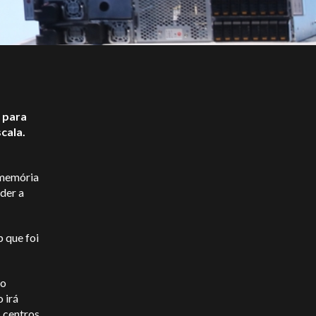
 para
cala.
 memória
der a
 que foi
no
 irá
 centros