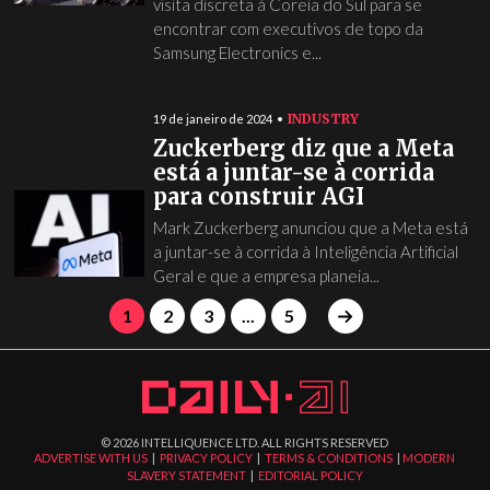
visita discreta à Coreia do Sul para se
encontrar com executivos de topo da
Samsung Electronics e...
INDUSTRY
19 de janeiro de 2024
Zuckerberg diz que a Meta
está a juntar-se à corrida
para construir AGI
Mark Zuckerberg anunciou que a Meta está
a juntar-se à corrida à Inteligência Artificial
Geral e que a empresa planeia...
1
2
3
...
5
©
2026
INTELLIQUENCE LTD. ALL RIGHTS RESERVED
ADVERTISE WITH US
|
PRIVACY POLICY
|
TERMS & CONDITIONS
|
MODERN
SLAVERY STATEMENT
|
EDITORIAL POLICY