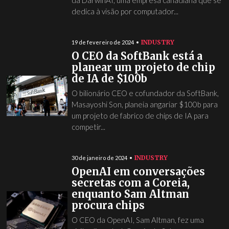
da DarwinAI, uma empresa canadiana que se
dedica à visão por computador...
INDUSTRY
19 de fevereiro de 2024
O CEO da SoftBank está a
planear um projeto de chip
de IA de $100b
O bilionário CEO e cofundador da SoftBank,
Masayoshi Son, planeia angariar $100b para
um projeto de fabrico de chips de IA para
competir...
INDUSTRY
30 de janeiro de 2024
OpenAI em conversações
secretas com a Coreia,
enquanto Sam Altman
procura chips
O CEO da OpenAI, Sam Altman, fez uma