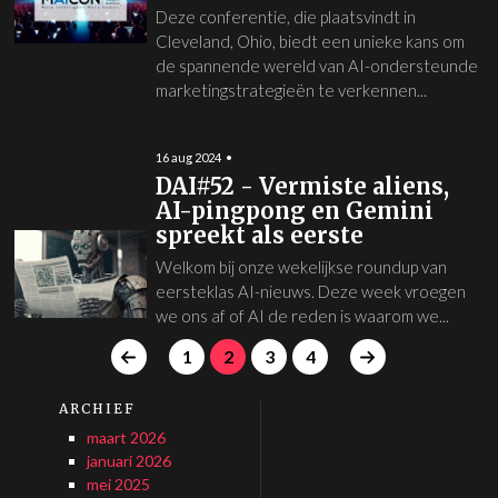
Deze conferentie, die plaatsvindt in
Cleveland, Ohio, biedt een unieke kans om
de spannende wereld van AI-ondersteunde
marketingstrategieën te verkennen...
16 aug 2024
DAI#52 - Vermiste aliens,
AI-pingpong en Gemini
spreekt als eerste
Welkom bij onze wekelijkse roundup van
eersteklas AI-nieuws. Deze week vroegen
we ons af of AI de reden is waarom we...
1
2
3
4
ARCHIEF
maart 2026
januari 2026
mei 2025