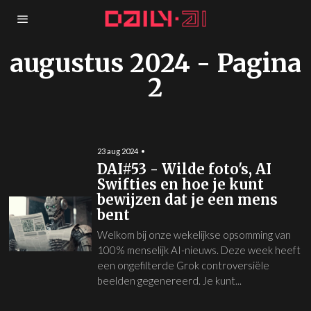
augustus 2024
- Pagina
2
23 aug 2024
DAI#53 - Wilde foto's, AI
Swifties en hoe je kunt
bewijzen dat je een mens
bent
Welkom bij onze wekelijkse opsomming van
100% menselijk AI-nieuws. Deze week heeft
een ongefilterde Grok controversiële
beelden gegenereerd. Je kunt...