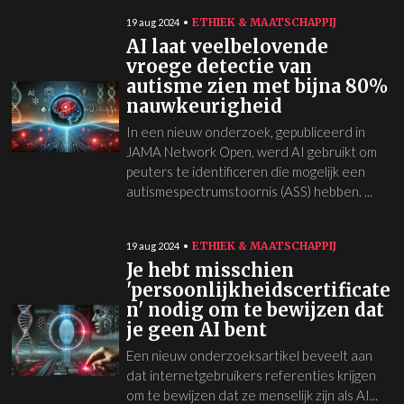
ETHIEK & MAATSCHAPPIJ
19 aug 2024
AI laat veelbelovende
vroege detectie van
autisme zien met bijna 80%
nauwkeurigheid
In een nieuw onderzoek, gepubliceerd in
JAMA Network Open, werd AI gebruikt om
peuters te identificeren die mogelijk een
autismespectrumstoornis (ASS) hebben. ...
ETHIEK & MAATSCHAPPIJ
19 aug 2024
Je hebt misschien
'persoonlijkheidscertificate
n' nodig om te bewijzen dat
je geen AI bent
Een nieuw onderzoeksartikel beveelt aan
dat internetgebruikers referenties krijgen
om te bewijzen dat ze menselijk zijn als AI...