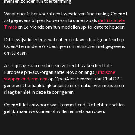
mensen zonder hun toestemming.
Vanaf daar is het vooral een kwestie van fine-tuning.
OpenAI
zal gegevens blijven kopen van bronnen zoals
de Financiële
Times
en Le Monde om hun modellen up-to-date te houden.
Dit bewijst in ieder geval dat er druk wordt uitgeoefend op
OpenAI
en andere AI-bedrijven om ethischer met gegevens
om te gaan.
Als bijdrage aan een bureau vol rechtszaken heeft de
Europese privacy-organisatie Noyb onlangs
juridische
stappen ondernomen
op
OpenAI
en beweert dat
ChatGPT
genereert herhaaldelijk onjuiste informatie over mensen en
slaagt er niet in deze te corrigeren.
OpenAI
Het antwoord was kenmerkend: 'Je hebt misschien
gelijk, maar we kunnen of willen er niets aan doen.