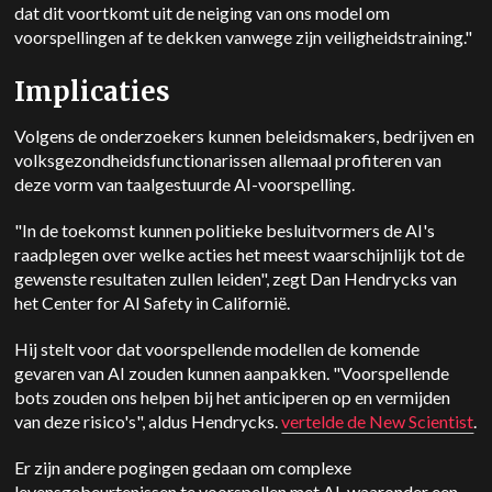
dat dit voortkomt uit de neiging van ons model om
voorspellingen af te dekken vanwege zijn veiligheidstraining."
Implicaties
Volgens de onderzoekers kunnen beleidsmakers, bedrijven en
volksgezondheidsfunctionarissen allemaal profiteren van
deze vorm van taalgestuurde AI-voorspelling.
"In de toekomst kunnen politieke besluitvormers de AI's
raadplegen over welke acties het meest waarschijnlijk tot de
gewenste resultaten zullen leiden", zegt Dan Hendrycks van
het Center for AI Safety in Californië.
Hij stelt voor dat voorspellende modellen de komende
gevaren van AI zouden kunnen aanpakken. "Voorspellende
bots zouden ons helpen bij het anticiperen op en vermijden
van deze risico's", aldus Hendrycks.
vertelde de New Scientist
.
Er zijn andere pogingen gedaan om complexe
levensgebeurtenissen te voorspellen met AI, waaronder een