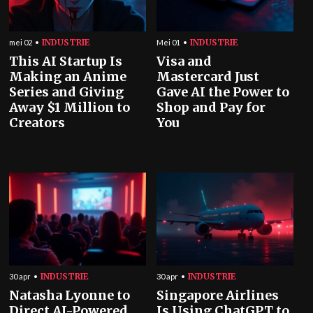
INDUSTRIE
INDUSTRIE
mei 02
Mei 01
This AI Startup Is
Visa and
Making an Anime
Mastercard Just
Series and Giving
Gave AI the Power to
Away $1 Million to
Shop and Pay for
Creators
You
INDUSTRIE
INDUSTRIE
30 apr
30 apr
Natasha Lyonne to
Singapore Airlines
Direct AI-Powered
Is Using ChatGPT to