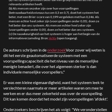
relevante artikelen heeft.
(b) Als mensen onzeker zijn over hun voorspellingen
(betrouwbaarheidsniveaus tussen 0,3 en 0,7), doet het systeem het
beter, met een Brier-score van 0,199 vergeleken met hun 0,246. Als
mensen echter heel zeker zijn (voorspellingen onder 0,05), doen ze
het beter dan ons systeem. Als mensen echter heel zeker zijn
(voorspellingen onder 0,05), doen ze het beter dan ons systeem.
(c) De nauwkeurigheid van het systeem is hoger aan het begin van de
informatieverzameling. Bron:
ArXiv
(open toegang).
De auteurs schrijven in de
onderzoek
Voor zover wij weten is
dit het eerste geautomatiseerde systeem met een
voorspellingscapaciteit die het niveau van de menselijke
menigte benadert, die over het algemeen sterker is dan
individuele menselijke voorspellers."
Er was een kleine eigenaardigheid, want het systeem leek te
verslechteren naarmate er meer artikelen waren om mee te
werken en er dus meer zekerheid was over de voorspelling.
Dit kan komen doordat het model zijn voorspellingen 'afdekt'.
Onderzoekers beschrijven het als volgt: "We veronderstellen