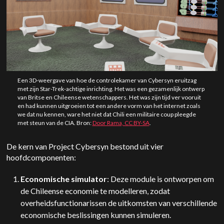
Een 3D-weergave van hoe de controlekamer van Cybersyn eruitzag
met zijn Star-Trek-achtige inrichting. Het was een gezamenlijk ontwerp
van Britse en Chileense wetenschappers. Het was zijn tijd ver vooruit
en had kunnen uitgroeien tot een andere vorm van het internet zoals
we dat nu kennen, ware het niet dat Chili een militaire coup pleegde
met steun van de CIA. Bron:
Door Rama, CC BY-SA
.
De kern van Project Cybersyn bestond uit vier
hoofdcomponenten:
Economische simulator
: Deze module is ontworpen om
de Chileense economie te modelleren, zodat
overheidsfunctionarissen de uitkomsten van verschillende
economische beslissingen kunnen simuleren.