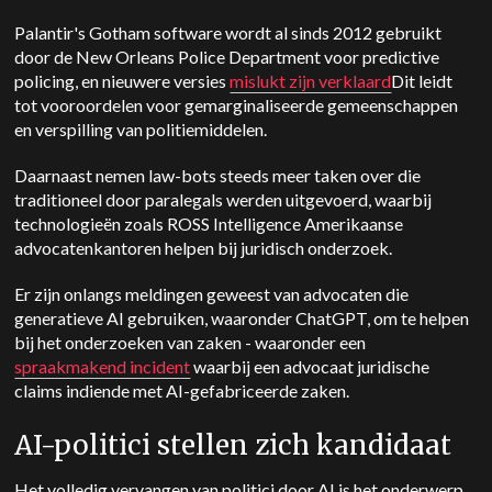
Palantir's Gotham software wordt al sinds 2012 gebruikt
door de New Orleans Police Department voor predictive
policing, en nieuwere versies
mislukt zijn verklaard
Dit leidt
tot vooroordelen voor gemarginaliseerde gemeenschappen
en verspilling van politiemiddelen.
Daarnaast nemen law-bots steeds meer taken over die
traditioneel door paralegals werden uitgevoerd, waarbij
technologieën zoals ROSS Intelligence Amerikaanse
advocatenkantoren helpen bij juridisch onderzoek.
Er zijn onlangs meldingen geweest van advocaten die
generatieve AI gebruiken, waaronder ChatGPT, om te helpen
bij het onderzoeken van zaken - waaronder een
spraakmakend incident
waarbij een advocaat juridische
claims indiende met AI-gefabriceerde zaken.
AI-politici stellen zich kandidaat
Het volledig vervangen van politici door AI is het onderwerp