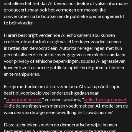
niet alleen het feit dat AI bevooroordeelde of valse informatie
produceert, maar ook het vermogen om menselijke
conversaties na te bootsen en de publieke opinie ongemerkt
te beïnvloeden.
Harari beschrijft verder hoe AI echokamers zou kunnen
creëren, die autoritaire regimes effectiever zouden kunnen
inzetten dan democratieën. Autoritaire regeringen, met hun
gecentraliseerde controle over gegevens en minder aandacht
voor privacy of ethische beperkingen, zouden AI agressiever
kunnen inzetten om de publieke opinie in de gaten te houden
en te manipuleren.
Er zijn methoden om dit te verhelpen. AI startup Anthropic
heeft bijvoorbeeld veel onderzoek gedaan naar
"
constitutionele AI
," en meer specifiek, "
collectieve grondwet
AI
die de meningen van mensen voedt met een AI-model om de
waarden van de algemene bevolking te 'crowdsourcen'.
Deze technieken zouden op democratische wijze kunnen
bijdragen aan AI-governance, door ervoor te zorgen dat