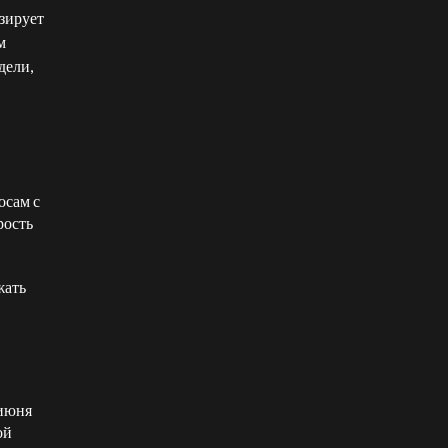
изирует
м
дели,
осам с
рость
жать
 июня
ой