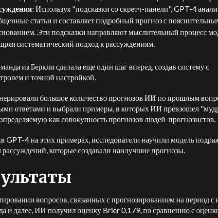
суждения
: Используя "подсказки со скретч-панели", GPT-4 анал
бщенные статьи и составляет подробный прогноз с пояснительны
снованием. Эти подсказки направляют мыслительный процесс мо
щряя систематический подход к рассуждениям.
оманда из Беркли сделала еще один шаг вперед, создав систему с
тролем и точной настройкой.
нерировали большое количество прогнозов ИИ по прошлым вопр
ыми ответами и выбрали примеры, в которых ИИ превзошел "муд
 определяемую как совокупность прогнозов людей-прогнозистов.
в GPT-4 на этих примерах, исследователи научили модель подра
 рассуждений, которые создавали наилучшие прогнозы.
зультаты
тировании вопросов, связанных с прогнозированием на период с
да и далее, ИИ получил оценку Brier 0,179, по сравнению с оценк