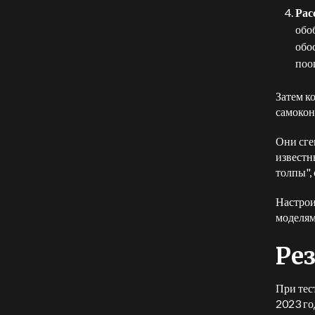
Рас
обо
обо
поо
Затем к
самокон
Они сге
известн
толпы",
Настрои
моделям
Ре
При тес
2023 го