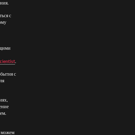
ния.
ься с
ому
ущими
cientist
.
бытия с
ля
иях,
ение
ем.
е можем