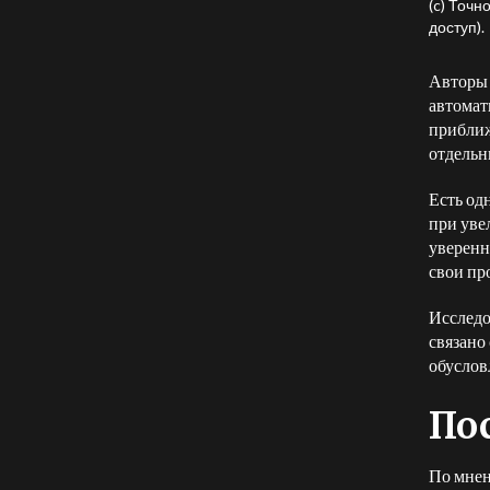
(c) Точ
доступ).
Авторы
автомат
приближ
отдельн
Есть од
при уве
уверенн
свои пр
Исследо
связано
обуслов
По
По мнен