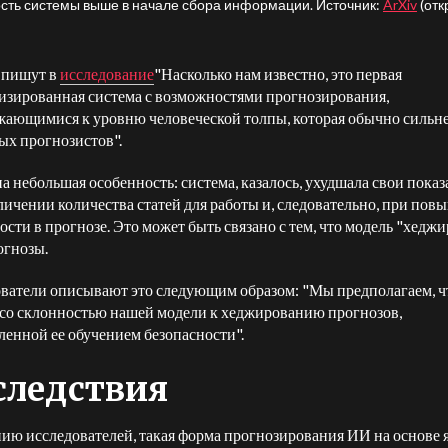
ность системы выше в начале сбора информации. Источник:
ArXiv
(отк
 пишут в
исследование
"Насколько нам известно, это первая
изированная система с возможностями прогнозирования,
ающимися к уровню человеческой толпы, которая обычно сильн
ых прогнозистов".
на небольшая особенность: система, казалось, ухудшала свои показ
личении количества статей для работы и, следовательно, при по
ости в прогнозе. Это может быть связано с тем, что модель "хеджи
огнозы.
ватели описывают это следующим образом: "Мы предполагаем, ч
 со склонностью нашей модели к хеджированию прогнозов,
ленной ее обучением безопасности".
следствия
ию исследователей, такая форма прогнозирования ИИ на основе 