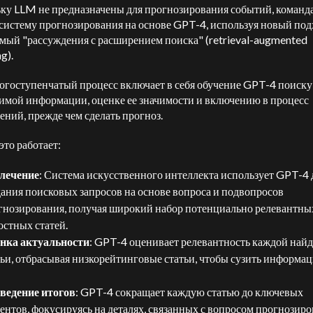
ку LLM не предназначены для прогнозирования событий, команд
 систему прогнозирования на основе GPT-4, используя новый под
мый "рассуждения с расширением поиска" (retrieval-augmented
g).
огоступенчатый процесс включает в себя обучение GPT-4 поиску
имой информации, оценке ее значимости и включению в процесс
ений, прежде чем сделать прогноз.
это работает:
лечение
: Система искусственного интеллекта использует GPT-4 
дания поисковых запросов на основе вопроса и подвопросов
гнозирования, получая широкий набор потенциально релевантны
остных статей.
нка актуальности
: GPT-4 оценивает релевантность каждой най
тьи, отбрасывая низкорейтинговые статьи, чтобы сузить информ
ведение итогов
: GPT-4 сокращает каждую статью до ключевых
ентов, фокусируясь на деталях, связанных с вопросом прогнозиро