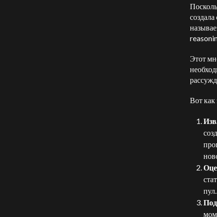
Посколь
создала
называе
reasonin
Этот мн
необход
рассужд
Вот как 
Изв
соз
про
нов
Оце
ста
пул.
Под
мом