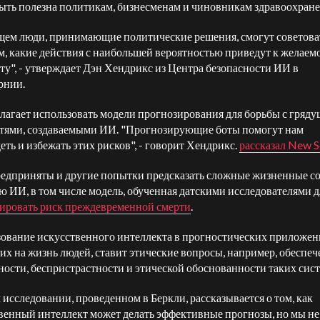
ыть полезна политикам, бизнесменам и чиновникам здравоохране
щем люди, принимающие политические решения, смогут советоват
м, какие действия с наибольшей вероятностью приведут к желаем
ату", - утверждает Дэн Хендрикс из Центра безопасности ИИ в
рнии.
лагает использовать модели прогнозирования для борьбы с гряд
тями, создаваемыми ИИ. "Прогнозирующие боты помогут нам
еть и избежать этих рисков", - говорит Хендрикс.
рассказал New S
едприняты и другие попытки предсказать сложные жизненные со
 ИИ, в том числе модель, обученная датскими исследователями д
ировать риск преждевременной смерти
.
ование искусственного интеллекта в прогностических приложен
х на жизнь людей, ставит этические вопросы, например, обеспеч
ности, беспристрастности и этической обоснованности таких сист
 исследовании, проведенном в Беркли, рассказывается о том, как
венный интеллект может делать эффективные прогнозы, но мы н