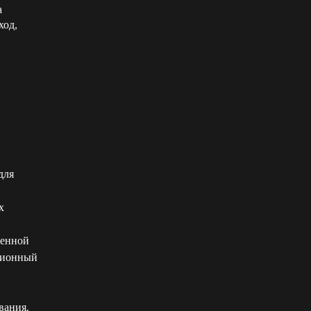
а
ход,
для
х
денной
ационный
вания.