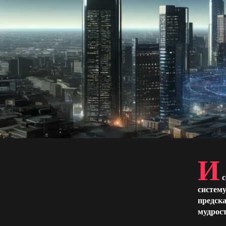
И
с
систему
предска
мудрос