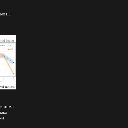
ью на
 система
нако
они