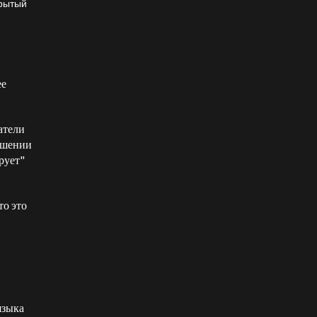
рытый
ее
атели
вышении
рует"
то это
языка