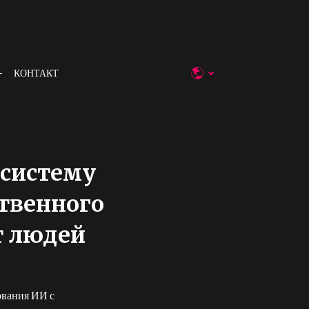
КОНТАКТ
 систему
ственного
т людей
ования ИИ с