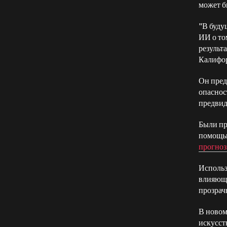
может б
"В буду
ИИ о то
результ
Калифо
Он пред
опаснос
предвид
Были пр
помощью
прогноз
Использ
влияющи
прозрач
В новом
искусст