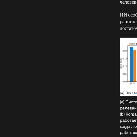
человек
ИИ особ
ранних 
достато
(a) Сист
релеван
(b) Когд
работает
когда лю
работаю