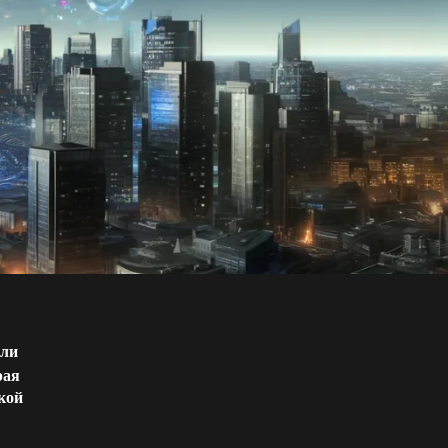
али
рая
кой