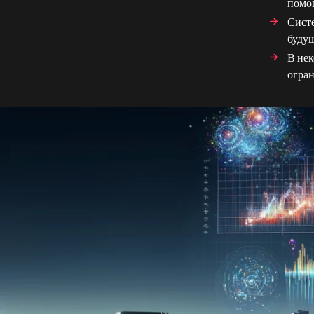
помо
Систе
буду
В нек
огра