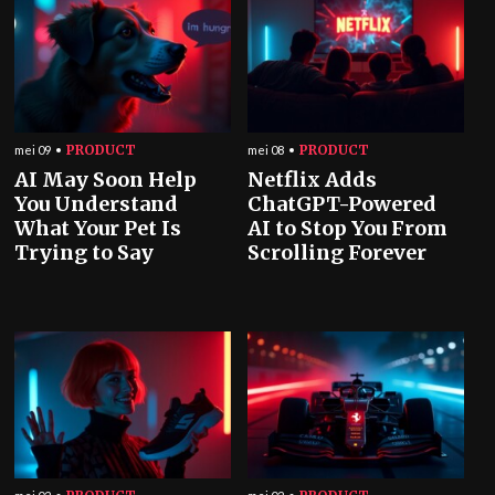
PRODUCT
PRODUCT
mei 09
mei 08
AI May Soon Help
Netflix Adds
You Understand
ChatGPT-Powered
What Your Pet Is
AI to Stop You From
Trying to Say
Scrolling Forever