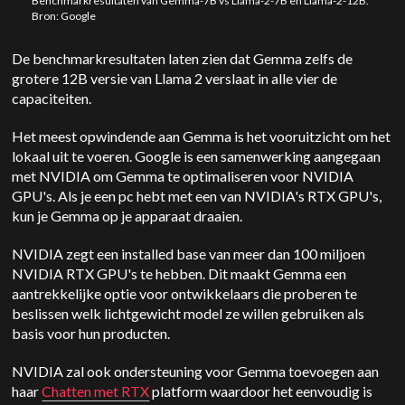
Benchmarkresultaten van Gemma-7B vs Llama-2-7B en Llama-2-12B.
Bron: Google
De benchmarkresultaten laten zien dat Gemma zelfs de
grotere 12B versie van Llama 2 verslaat in alle vier de
capaciteiten.
Het meest opwindende aan Gemma is het vooruitzicht om het
lokaal uit te voeren. Google is een samenwerking aangegaan
met NVIDIA om Gemma te optimaliseren voor NVIDIA
GPU's. Als je een pc hebt met een van NVIDIA's RTX GPU's,
kun je Gemma op je apparaat draaien.
NVIDIA zegt een installed base van meer dan 100 miljoen
NVIDIA RTX GPU's te hebben. Dit maakt Gemma een
aantrekkelijke optie voor ontwikkelaars die proberen te
beslissen welk lichtgewicht model ze willen gebruiken als
basis voor hun producten.
NVIDIA zal ook ondersteuning voor Gemma toevoegen aan
haar
Chatten met RTX
platform waardoor het eenvoudig is