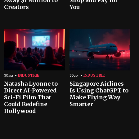
Away $1 Million to
Shop and Pay for
Creators
You
INDUSTRIE
INDUSTRIE
30 apr
30 apr
Natasha Lyonne to
Singapore Airlines
Direct AI-Powered
Is Using ChatGPT to
Sci-Fi Film That
Make Flying Way
Could Redefine
Smarter
Hollywood