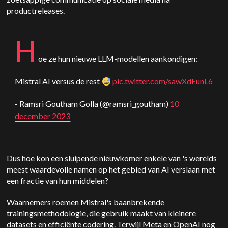
productreleases.
H
oe ze hun nieuwe LLM-modellen aankondigen:
Mistral AI versus de rest
pic.twitter.com/sawXdEunL6
- Ramsri Goutham Golla (@ramsri_goutham)
10
december 2023
Dus hoe kon een sluipende nieuwkomer enkele van 's werelds
meest waardevolle namen op het gebied van AI verslaan met
een fractie van hun middelen?
Waarnemers roemen Mistral's baanbrekende
trainingsmethodologie, die gebruik maakt van kleinere
datasets en efficiënte codering. Terwijl Meta en OpenAI nog