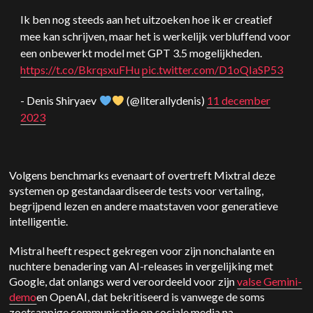
Ik ben nog steeds aan het uitzoeken hoe ik er creatief
mee kan schrijven, maar het is werkelijk verbluffend voor
een onbewerkt model met GPT 3.5 mogelijkheden.
https://t.co/BkrqsxuFHu
pic.twitter.com/D1oQIaSP53
- Denis Shiryaev
(@literallydenis)
11 december
2023
Volgens benchmarks evenaart of overtreft Mixtral deze
systemen op gestandaardiseerde tests voor vertaling,
begrijpend lezen en andere maatstaven voor generatieve
intelligentie.
Mistral heeft respect gekregen voor zijn nonchalante en
nuchtere benadering van AI-releases in vergelijking met
Google, dat onlangs werd veroordeeld voor zijn
valse Gemini-
demo
en OpenAI, dat bekritiseerd is vanwege de soms
zoetsappige communicatie op sociale media na