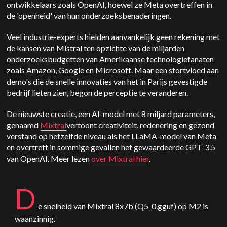
ontwikkelaars zoals OpenAI, hoewel ze Meta overtreffen in
de 'openheid' van hun onderzoeksbenaderingen.
Veel industrie-experts hielden aanvankelijk geen rekening met
de kansen van Mistral ten opzichte van de miljarden
onderzoeksbudgetten van Amerikaanse technologiefanaten
zoals Amazon, Google en Microsoft. Maar een stortvloed aan
demo's die de snelle innovaties van het in Parijs gevestigde
bedrijf lieten zien, begon de perceptie te veranderen.
De nieuwste creatie, een AI-model met 8 miljard parameters,
genaamd
Mixtral
vertoont creativiteit, redenering en gezond
verstand op hetzelfde niveau als het LLaMA-model van Meta
en overtreft in sommige gevallen het gewaardeerde GPT-3.5
van OpenAI. Meer lezen
over Mixtral hier
.
D
e snelheid van Mixtral 8x7b (Q5_0.gguf) op M2 is
waanzinnig.