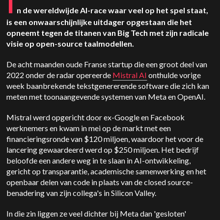
I
n de wereldwijde AI-race waar veel op het spel staat,
is een onwaarschijnlijke uitdager opgestaan die het
opneemt tegen de titanen van Big Tech met zijn radicale
visie op open-source taalmodellen.
De acht maanden oude Franse startup die een groot deel van
2022 onder de radar opereerde
Mistral AI
onthulde vorige
week baanbrekende tekstgenererende software die zich kan
meten met toonaangevende systemen van Meta en OpenAI.
Mistral werd opgericht door ex-Google en Facebook
werknemers en kwam in mei op de markt met een
financieringsronde van $120 miljoen, waardoor het voor de
lancering gewaardeerd werd op $250 miljoen. Het bedrijf
beloofde een andere weg in te slaan in AI-ontwikkeling,
gericht op transparantie, academische samenwerking en het
openbaar delen van code in plaats van de closed source-
benadering van zijn collega's in Silicon Valley.
In die zin liggen ze veel dichter bij Meta dan 'gesloten'