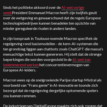
Sinds het politieke akkoord over de
AI-wet vorige
week
President Emmanuel Macron heeft zijn twijfels geuit
over de wetgeving en gewaarschuwd dat de regels Europese
technologiebedrijven kunnen benadelen ten opzichte van
minder gereguleerde rivalen in andere landen.
In zijn toespraak in Toulouse noemde Macron specifiek de
regelgeving rond basismodellen - de kern-AI-systemen die
ten grondslag liggen aan chatbots zoals ChatGPT die massa's
mensachtige tekst kunnen genereren. Hij stelt dat de strenge
beperkingen die worden voorgesteld in de
AI-wet kan
belemmerend werken
het concurrentievermogen van
Europese AI-leiders.
Macron wees op de snelgroeiende Parijse startup Mistral als
voorbeeld van "Frans genie" in AI-innovatie en toonde zich
bezorgd dat de regelgeving dergelijke opkomende spelers
zou kunnen remmen.
De industriegroep DigitalEurope maakte zich ook zorgen dat