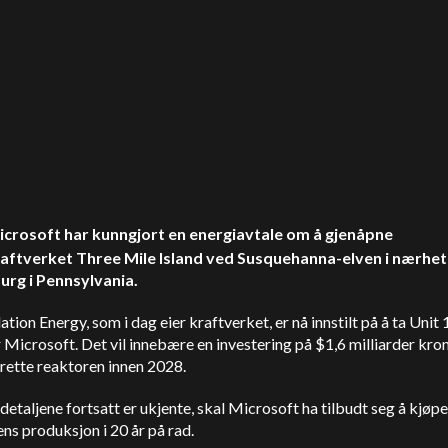
icrosoft har kunngjort en energiavtale om å gjenåpne
ftverket Three Mile Island ved Susquehanna-elven i nærhet
urg i Pennsylvania.
ation Energy, som i dag eier kraftverket, er nå innstilt på å ta Unit 1 
r Microsoft. Det vil innebære en investering på $1,6 milliarder kron
rette reaktoren innen 2028.
detaljene fortsatt er ukjente, skal Microsoft ha tilbudt seg å kjøpe
ns produksjon i 20 år på rad.