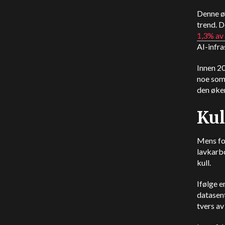
Denne øk
trend. D
1,3% av 
AI-infra
Innen 2
noe som 
den øken
Kul
Mens fo
lavkarbo
kull.
Ifølge e
datasent
tvers av