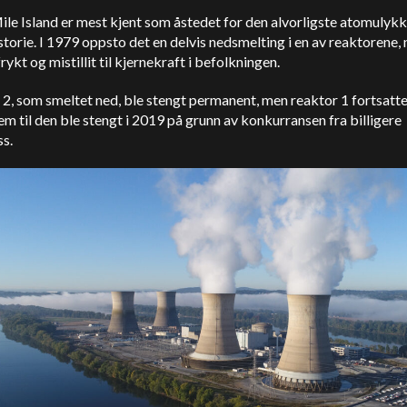
le Island er mest kjent som åstedet for den alvorligste atomulykk
torie. I 1979 oppsto det en delvis nedsmelting i en av reaktorene,
frykt og mistillit til kjernekraft i befolkningen.
2, som smeltet ned, ble stengt permanent, men reaktor 1 fortsatt
frem til den ble stengt i 2019 på grunn av konkurransen fra billigere
ss.