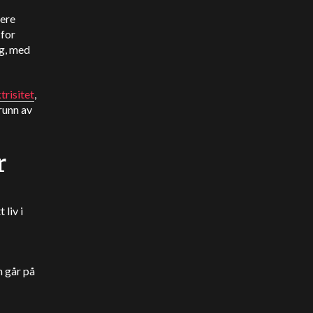
dere
 for
ig, med
trisitet
,
runn av
r
 liv i
m går på