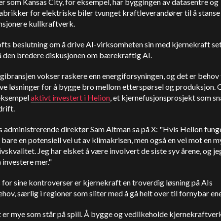
er som Kansas City, for eksempel, har byggingen av datasentre og
abrikker for elektriske biler tvunget kraftleverandører til å stans
nsjonere kullkraftverk.
fts beslutning om å drive AI-virksomheten sin med kjernekraft se
å den bredere diskusjonen om bærekraftig AI.
ibransjen vokser raskere enn energiforsyningen, og det er behov 
ive løsninger for å bygge bro mellom etterspørsel og produksjon.
 eksempel
aktivt investert i Helion
, et kjernefusjonsprosjekt som sn
drift.
 administrerende direktør Sam Altman sa på X: "Hvis Helion funge
 bare en potensiell vei ut av klimakrisen, men også en vei mot en m
ivskvalitet. Jeg har elsket å være involvert de siste syv årene, og j
å investere mer."
s for sine kontroverser er kjernekraft en troverdig løsning på AIs
hov, særlig i regioner som sliter med å gå helt over til fornybar ene
er mye som står på spill. Å bygge og vedlikeholde kjernekraftver