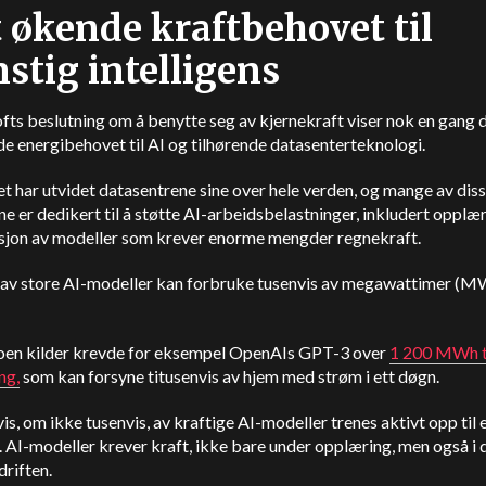
 økende kraftbehovet til
stig intelligens
ts beslutning om å benytte seg av kjernekraft viser nok en gang 
e energibehovet til AI og tilhørende datasenterteknologi.
t har utvidet datasentrene sine over hele verden, og mange av dis
e er dedikert til å støtte AI-arbeidsbelastninger, inkludert opplæ
usjon av modeller som krever enorme mengder regnekraft.
 av store AI-modeller kan forbruke tusenvis av megawattimer (
noen kilder krevde for eksempel OpenAIs GPT-3 over
1 200 MWh t
ng,
som kan forsyne titusenvis av hjem med strøm i ett døgn.
s, om ikke tusenvis, av kraftige AI-modeller trenes aktivt opp til 
g. AI-modeller krever kraft, ikke bare under opplæring, men også i 
driften.