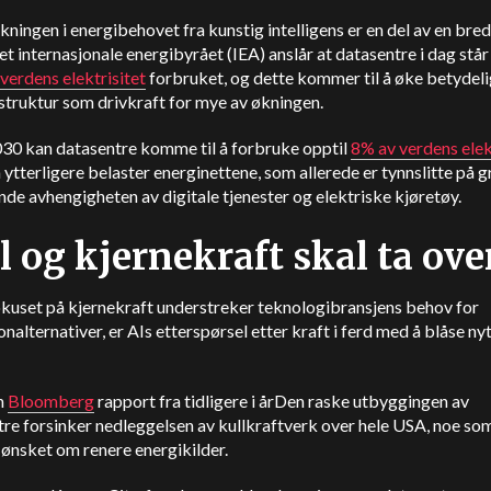
ningen i energibehovet fra kunstig intelligens er en del av en bre
et internasjonale energibyrået (IEA) anslår at datasentre i dag står
verdens elektrisitet
forbruket, og dette kommer til å øke betydel
struktur som drivkraft for mye av økningen.
030 kan datasentre komme til å forbruke opptil
8% av verdens elek
ytterligere belaster energinettene, som allerede er tynnslitte på g
de avhengigheten av digitale tjenester og elektriske kjøretøy.
l og kjernekraft skal ta ove
kuset på kjernekraft understreker teknologibransjens behov for
nalternativer, er AIs etterspørsel etter kraft i ferd med å blåse nytt
n
Bloomberg
rapport fra tidligere i år
Den raske utbyggingen av
re forsinker nedleggelsen av kullkraftverk over hele USA, noe so
 ønsket om renere energikilder.