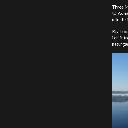
Three Mi
USAs his
utløste 
Reaktor 
i drift 
naturga