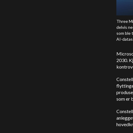
Three Mi
delvis ne
som ble t
AI-datas
Microsof
2030. Kj
kontrove
Constell
flytting
produser
som er b
Constell
anlegget
hovedkr