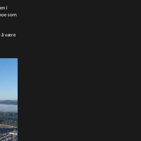
en i
 noe som
e å være