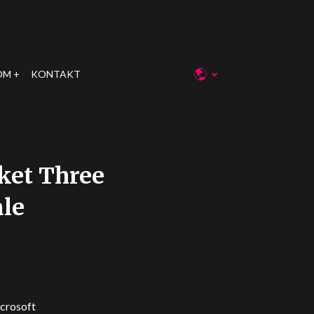
OM
KONTAKT
ket Three
ale
icrosoft