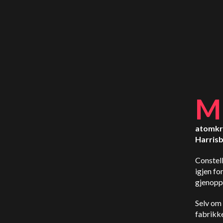
M
atomkra
Harrisb
Constell
igjen fo
gjenopp
Selv om 
fabrikke