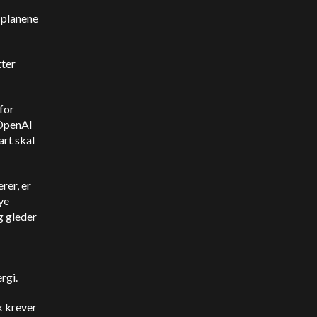
e planene
tter
for
 OpenAI
art skal
rer, er
ye
eg gleder
rgi.
k krever