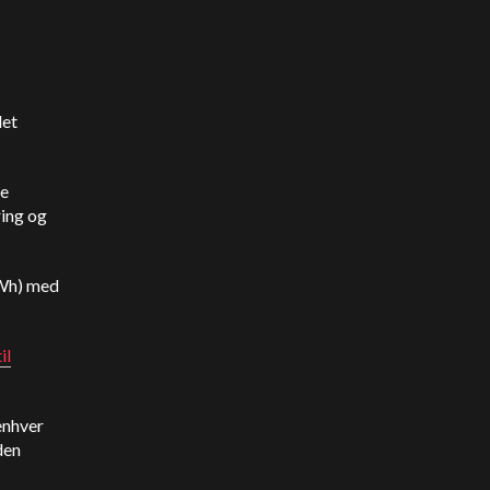
det
se
ring og
MWh) med
il
enhver
den