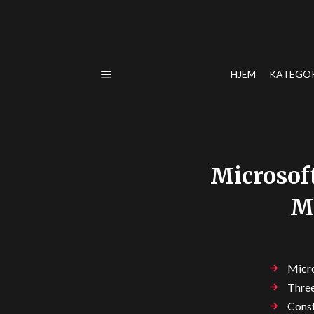
HJEM
KATEGO
Microsof
Mi
Micro
Three
Const