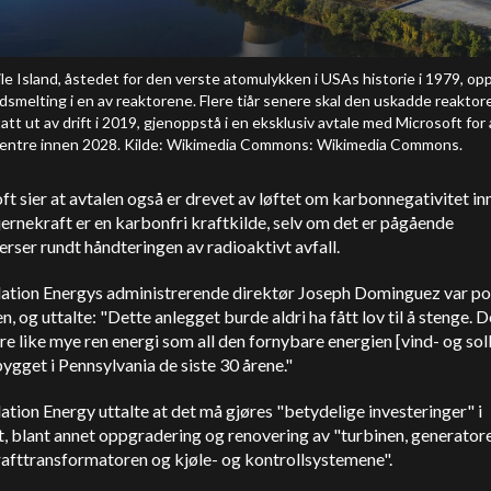
le Island, åstedet for den verste atomulykken i USAs historie i 1979, op
dsmelting i en av reaktorene. Flere tiår senere skal den uskadde reaktore
att ut av drift i 2019, gjenoppstå i en eksklusiv avtale med Microsoft for 
entre innen 2028. Kilde: Wikimedia Commons: Wikimedia Commons.
t sier at avtalen også er drevet av løftet om karbonnegativitet in
ernekraft er en karbonfri kraftkilde, selv om det er pågående
rser rundt håndteringen av radioaktivt avfall.
ation Energys administrerende direktør Joseph Dominguez var posi
en, og uttalte: "Dette anlegget burde aldri ha fått lov til å stenge. De
e like mye ren energi som all den fornybare energien [vind- og sol
ygget i Pennsylvania de siste 30 årene."
ation Energy uttalte at det må gjøres "betydelige investeringer" i
, blant annet oppgradering og renovering av "turbinen, generator
afttransformatoren og kjøle- og kontrollsystemene".