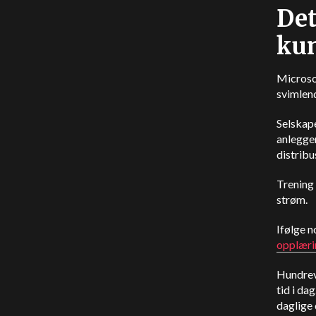
Det
kun
Microsof
svimlend
Selskape
anleggen
distrib
Trening
strøm.
Ifølge 
opplæri
Hundrevi
tid i da
daglige 