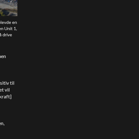
plevde en
n Unit 1,
å drive
nen
tiv til
t vil
kraft]
en,