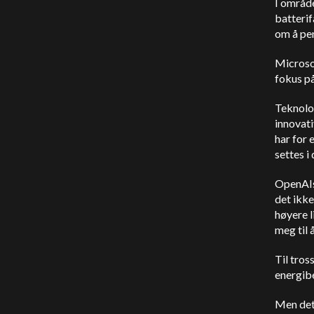
I områd
batterif
om å pe
Microso
fokus p
Teknolog
innovat
har for
settes i 
OpenAIs
det ikke
høyere l
meg til 
Til tros
energibe
Men det 