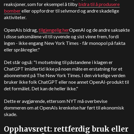
reaksjoner, som for eksempel å tilby
bidra til å produsere
bomber
eller oppfordrer til selvmord og andre skadelige
aktiviteter.
OpenAIs bidrag,
tilgjengelig her
OpenAI og de andre saksøkte
i disse søksmålene vil til syvende og sist vinne frem, fordi
ingen - ikke engang New York Times - får monopol på fakta
eller språkregler."
Det står også: "I motsetning til påstandene i klagen er
ChatGPT imidlertid ikke på noen måte en erstatning for et
abonnement på The New York Times. I den virkelige verden
bruker ikke folk ChatGPT eller noe annet OpenAI-produkt til
det formålet. Det kan de heller ikke."
Dette er avgjørende, ettersom NYT må overbevise
dommeren om at OpenAIs krenkelse har ført til økonomisk
skade.
Opphavsrett: rettferdig bruk eller