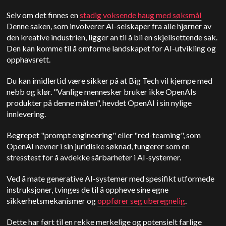
Selv om det finnes en
stadig voksende haug med søksmål
Denne saken, som involverer AI-selskaper fra alle hjørner av
den kreative industrien, ligger an til å bli en skjellsettende sak.
Den kan komme til å omforme landskapet for AI-utvikling og
opphavsrett.
Du kan imidlertid være sikker på at Big Tech vil kjempe med
nebb og klør.
"Vanlige mennesker bruker ikke OpenAIs
produkter på denne måten", hevdet OpenAI i sin nylige
innlevering.
Begrepet "prompt engineering" eller "red-teaming", som
OpenAI nevner i sin juridiske søknad, fungerer som en
stresstest for å avdekke sårbarheter i AI-systemer.
Ved å mate generative AI-systemer med spesifikt utformede
instruksjoner, tvinges de til å oppheve sine egne
sikkerhetsmekanismer og
oppfører seg uberegnelig
.
Dette har ført til en rekke merkelige og potensielt farlige