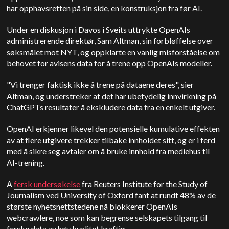
har opphavsretten på sin side, en konstruksjon fra før AI.
Under en diskusjon i Davos i Sveits uttrykte OpenAIs
administrerende direktør, Sam Altman, sin forbløffelse over
søksmålet mot NYT, og oppklarte en vanlig misforståelse om
behovet for avisens data for å trene opp OpenAIs modeller.
"Vi trenger faktisk ikke å trene på dataene deres", sier
Altman, og understreker at det har ubetydelig innvirkning på
ChatGPTs resultater å ekskludere data fra en enkelt utgiver.
OpenAI erkjenner likevel den potensielle kumulative effekten
av at flere utgivere trekker tilbake innholdet sitt, og er i ferd
med å sikre seg avtaler om å bruke innhold fra mediehus til
AI-trening.
A
fersk undersøkelse
fra Reuters Institute for the Study of
Journalism ved University of Oxford fant at rundt 48% av de
største nyhetsnettstedene nå blokkerer OpenAIs
webcrawlere, noe som kan begrense selskapets tilgang til
ferske data av høy kvalitet kraftig.