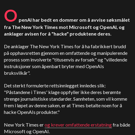
O
penAI har bedt en dommer om å avvise søksmålet
fra The New York Times mot Microsoft og OpenAI, og
anklager avisen for å "hacke" produktene deres.
De anklager The New York Times for å ha fabrikkert brudd
på opphavsretten gjennom en omfattende og manipulerende
prosess som involverte "titusenvis av forsøk" og "villedende
instruksjoner som åpenbart bryter med OpenAIs
bruksvilkår".
Det sterkt formulerte rettsinnlegget innledes slik:
"Påstandene i Times' klage oppfyller ikke deres berømte
strenge journalistiske standarder. Sannheten, som vil komme
frem i løpet av denne saken, er at Times betalte noen for å
hacke OpenAIs produkter."
New York Times er
og krever omfattende erstatning
fra både
Microsoft og OpenAI.