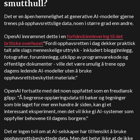
smutthull?
Det er en åpen hemmelighet at generative AI-modeller gjerne
trenes på opphavsrettslige data, noen i større grad enn andre.
OpenAI innrømmet dette i en
forhåndsinnlevering til det
britiske overhuset
"Fordi opphavsretten i dag dekker praktisk
talt alle slags menneskelige uttrykk - inkludert blogginnlegg,
fotografier, foruminnlegg, utklipp av programvarekode og
offentlige dokumenter - ville det være umulig å trene opp
dagens ledende AI-modeller uten å bruke
opphavsrettsbeskyttet materiale."
OpenAI fortsatte med det noen oppfattet som en freudiansk
glipp: "Å begrense opplæringsdata til bøker og tegninger
som ble laget for mer enn hundre år siden, kan gi et
interessant eksperiment, men det vil ikke gi AI-systemer som
oppfyller behovene til dagens borgere."
Det er ingen tvil om at AI-selskaper har til hensikt å bruke
opphavsrettsbeskyttede data. Men det betyr ikke at de ikke