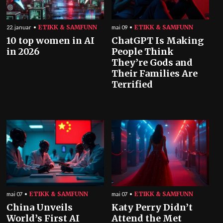
ETIKK & SAMFUNN
ETIKK & SAMFUNN
22. januar
mai 09
10 top women in AI
ChatGPT Is Making
in 2026
People Think
They’re Gods and
Their Families Are
Terrified
ETIKK & SAMFUNN
ETIKK & SAMFUNN
mai 07
mai 07
China Unveils
Katy Perry Didn’t
World’s First AI
Attend the Met