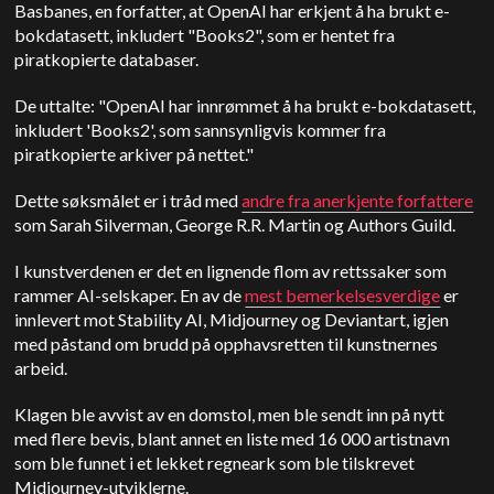
Basbanes, en forfatter, at OpenAI har erkjent å ha brukt e-
bokdatasett, inkludert "Books2", som er hentet fra
piratkopierte databaser.
De uttalte: "OpenAI har innrømmet å ha brukt e-bokdatasett,
inkludert 'Books2', som sannsynligvis kommer fra
piratkopierte arkiver på nettet."
Dette søksmålet er i tråd med
andre fra anerkjente forfattere
som Sarah Silverman, George R.R. Martin og Authors Guild.
I kunstverdenen er det en lignende flom av rettssaker som
rammer AI-selskaper. En av de
mest bemerkelsesverdige
er
innlevert mot Stability AI, Midjourney og Deviantart, igjen
med påstand om brudd på opphavsretten til kunstnernes
arbeid.
Klagen ble avvist av en domstol, men ble sendt inn på nytt
med flere bevis, blant annet en liste med 16 000 artistnavn
som ble funnet i et lekket regneark som ble tilskrevet
Midjourney-utviklerne.