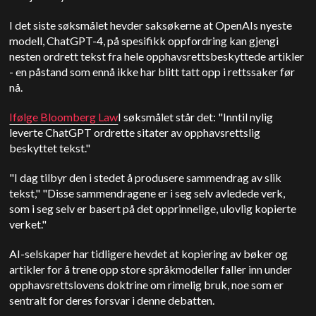
I det siste søksmålet hevder saksøkerne at OpenAIs nyeste
modell, ChatGPT-4, på spesifikk oppfordring kan gjengi
nesten ordrett tekst fra hele opphavsrettsbeskyttede artikler
- en påstand som ennå ikke har blitt tatt opp i rettssaker før
nå.
Ifølge Bloomberg Law
I søksmålet står det: "Inntil nylig
leverte ChatGPT ordrette sitater av opphavsrettslig
beskyttet tekst."
"I dag tilbyr den i stedet å produsere sammendrag av slik
tekst," "Disse sammendragene er i seg selv avledede verk,
som i seg selv er basert på det opprinnelige, ulovlig kopierte
verket."
AI-selskaper har tidligere hevdet at kopiering av bøker og
artikler for å trene opp store språkmodeller faller inn under
opphavsrettslovens doktrine om rimelig bruk, noe som er
sentralt for deres forsvar i denne debatten.