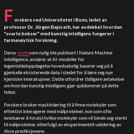
F
orskere ved Universitetet i Bonn, ledet av
professor Dr. Jürgen Bajorath, har avdekket hvordan
"svarte bokser" med kunstig intelligens fungerer i
farmasøytisk forskning.
Deres
studie
som nylig ble publisert i Nature Machine
Intelligence, avslører at AI-modeller for
legemiddeloppdagelse hovedsakelig baserer seg på å
gjenkalle eksisterende data i stedet for å lære seg nye
kjemiske interaksjoner.
Dette utfordrer tidligere antakelser
om hvordan kunstig intelligens gjør spådommer på dette
feltet.
Forskere bruker maskinlæring til å finne molekyler som
effektivt interagerer med målproteiner, noe som ofte
innebærer å forutsi hvilke molekyler som vil binde seg sterkt
til målproteiner, etterfulgt av eksperimentell validering av
disse prediksjonene.