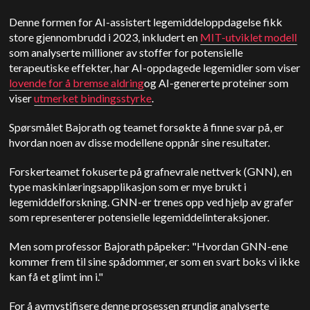
Denne formen for AI-assistert legemiddeloppdagelse fikk
store gjennombrudd i 2023, inkludert en
MIT-utviklet modell
som analyserte millioner av stoffer for potensielle
terapeutiske effekter, har AI-oppdagede legemidler som viser
lovende for å bremse aldring
og AI-genererte proteiner som
viser
utmerket bindingsstyrke
.
Spørsmålet Bajorath og teamet forsøkte å finne svar på, er
hvordan noen av disse modellene oppnår sine resultater.
Forskerteamet fokuserte på grafnevrale nettverk (GNN), en
type maskinlæringsapplikasjon som er mye brukt i
legemiddelforskning. GNN-er trenes opp ved hjelp av grafer
som representerer potensielle legemiddelinteraksjoner.
Men som professor Bajorath påpeker: "Hvordan GNN-ene
kommer frem til sine spådommer, er som en svart boks vi ikke
kan få et glimt inn i."
For å avmystifisere denne prosessen grundig analyserte