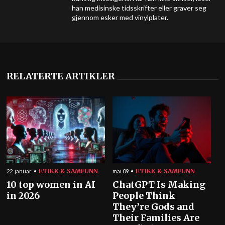
han medisinske tidsskrifter eller graver seg
gjennom esker med vinylplater.
RELATERTE ARTIKLER
ETIKK & SAMFUNN
ETIKK & SAMFUNN
22. januar
mai 09
10 top women in AI
ChatGPT Is Making
in 2026
People Think
They’re Gods and
Their Families Are