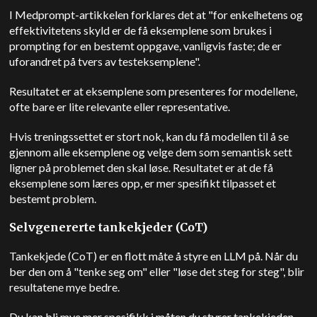
I Medprompt-artikkelen forklares det at "for enkelhetens og
effektivitetens skyld er de få eksemplene som brukes i
prompting for en bestemt oppgave, vanligvis faste; de er
uforandret på tvers av testeksemplene".
Resultatet er at eksemplene som presenteres for modellene,
ofte bare er lite relevante eller representative.
Hvis treningssettet er stort nok, kan du få modellen til å se
gjennom alle eksemplene og velge dem som semantisk sett
ligner på problemet den skal løse. Resultatet er at de få
eksemplene som læres opp, er mer spesifikt tilpasset et
bestemt problem.
Selvgenererte tankekjeder (CoT)
Tankekjede (CoT) er en flott måte å styre en LLM på. Når du
ber den om å "tenke seg om" eller "løse det steg for steg", blir
resultatene mye bedre.
Du kan bli mye mer spesifikk i måten du styrer tankekjeden