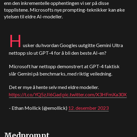
enn den inkrementelle opphentingen vi ser på disse
topplistene. Microsofts nye prompting-teknikker kan øke
ytelsen til eldre AI-modeller.
H
usker du hvordan Googles uutgitte Gemini Ultra
nettopp slo ut GPT-4 for å bli den beste AI-en?
Microsoft har nettopp demonstrert at GPT-4 faktisk
slår Gemini på benchmarks, med riktig veiledning.
Det er mye å hente selv med eldre modeller.
https://t.co/YQ5zJI6Gad
pic.twitter.com/X3HFmXa30X
- Ethan Mollick (@emollick)
12. desember 2023
Medprompt