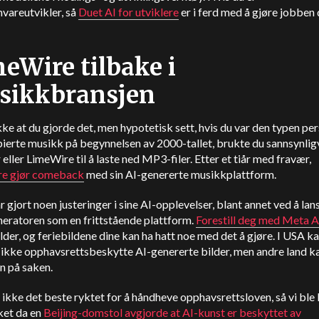
vareutvikler, så
Duet AI for utviklere
er i ferd med å gjøre jobben
eWire tilbake i
sikkbransjen
ikke at du gjorde det, men hypotetisk sett, hvis du var den typen p
ierte musikk på begynnelsen av 2000-tallet, brukte du sannsynlig
eller LimeWire til å laste ned MP3-filer. Etter et tiår med fravær,
e gjør comeback
med sin AI-genererte musikkplattform.
 gjort noen justeringer i sine AI-opplevelser, blant annet ved å lan
neratoren som en frittstående plattform.
Forestill deg med Meta A
ilder, og feriebildene dine kan ha hatt noe med det å gjøre. I USA k
 ikke opphavsrettsbeskytte AI-genererte bilder, men andre land ka
n på saken.
 ikke det beste ryktet for å håndheve opphavsrettsloven, så vi ble l
ket da en
Beijing-domstol avgjorde at AI-kunst er beskyttet av