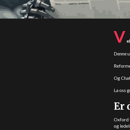
V
e
Denne uk
Reforme
Og ChatG
La oss g
Er 
Oxford 
og ledel