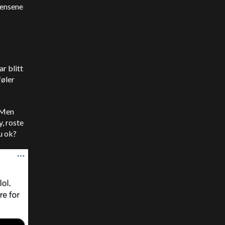
vensene
ar blitt
føler
. Men
y, roste
u ok?