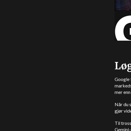
Løg
Google 
markeds
mer enn 
Når du 
gjør vi
Til tros
Gemini-m