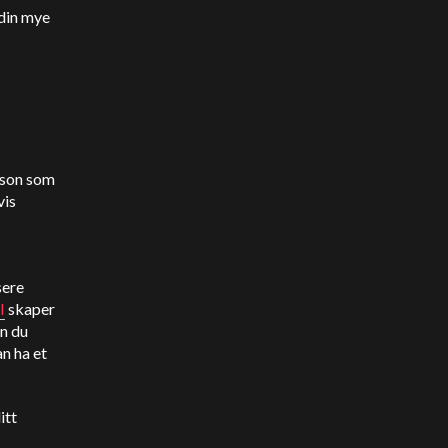
 din mye
erson som
vis
sere
I
skaper
an du
n ha et
itt