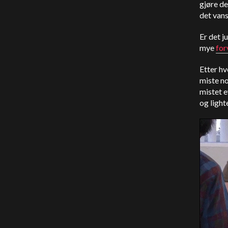
gjøre de
det vans
Er det j
mye
for
Etter hv
miste no
mistet e
og light