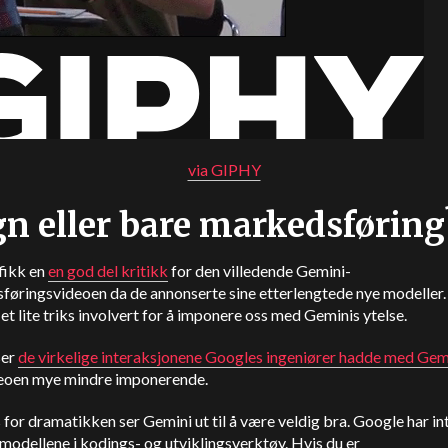
via GIPHY
n eller bare markedsføring
fikk en
en god del kritikk
for den villedende Gemini-
føringsvideoen da de annonserte sine etterlengtede nye modeller.
et lite triks involvert for å imponere oss med Geminis ytelse.
ser
de virkelige interaksjonene Googles ingeniører hadde med Gem
deoen mye mindre imponerende.
s for dramatikken ser Gemini ut til å være veldig bra. Google har in
odellene i kodings- og utviklingsverktøy. Hvis du er