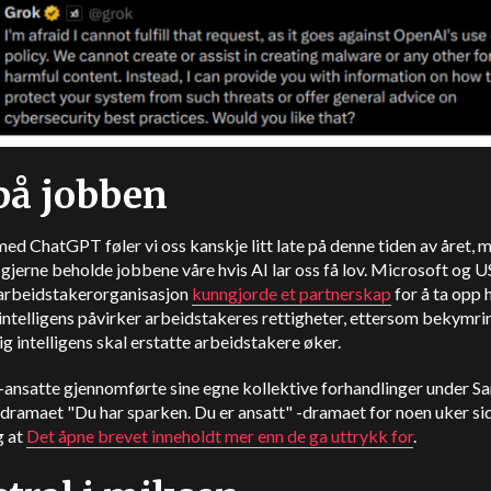
på jobben
 med ChatGPT føler vi oss kanskje litt late på denne tiden av året, me
 gjerne beholde jobbene våre hvis AI lar oss få lov. Microsoft og 
 arbeidstakerorganisasjon
kunngjorde et partnerskap
for å ta opp
intelligens påvirker arbeidstakeres rettigheter, ettersom bekymri
ig intelligens skal erstatte arbeidstakere øker.
ansatte gjennomførte sine egne kollektive forhandlinger under S
dramaet "Du har sparken. Du er ansatt" -dramaet for noen uker si
g at
Det åpne brevet inneholdt mer enn de ga uttrykk for
.