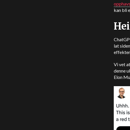
opphavs
kan bli 
Hei
ChatGPT 
lat sid
effekte
Vi vet a
denne u
Elon Mus