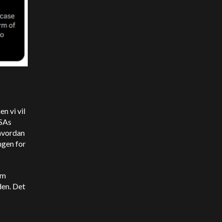
n vi vil
USAs
 hvordan
ngen for
am
den. Det