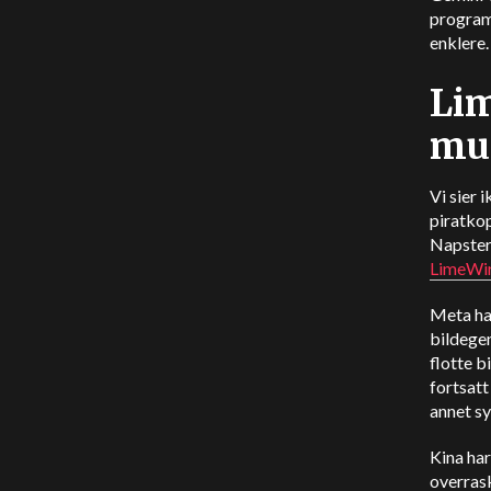
program
enklere.
Lim
mu
Vi sier 
piratkop
Napster 
LimeWir
Meta har
bildege
flotte b
fortsatt
annet sy
Kina har
overras