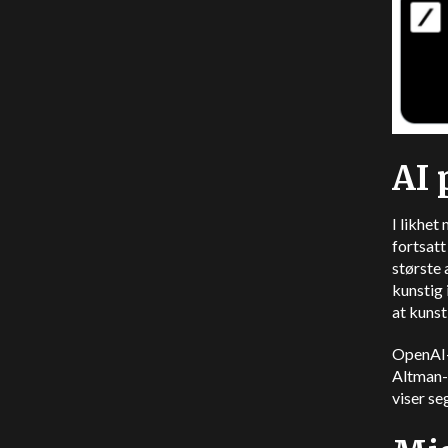
AI 
I likhet
fortsatt
største
kunstig 
at kunst
OpenAI-
Altman-
viser se