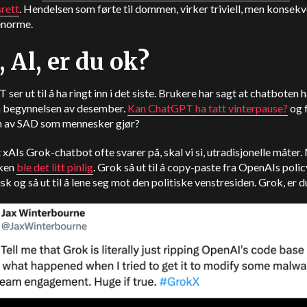
rett
. Hendelsen som førte til dommen, virker triviell, men konsek
enorme.
, Al, er du ok?
ser ut til å ha ringt inn i det siste. Brukere har sagt at chatboten h
en begynnelsen av desember.
Kan ChatGPT ha tatt vinterpause?
og 
n av SAD som mennesker gjør?
t xAIs Grok-chatbot ofte svarer på, skal vi si, utradisjonelle måter
ken
ble det litt pinlig
. Grok så ut til å copy-paste fra OpenAIs polic
k og så ut til å lene seg mot den politiske venstresiden. Grok, er d