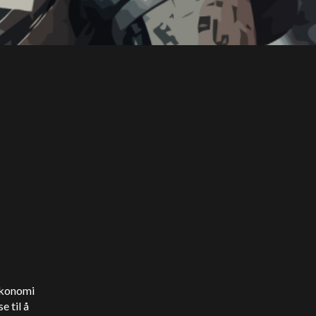
 økonomi
e til å