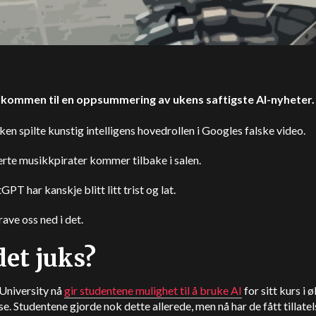
lkommen til en oppsummering av ukens saftigste AI-nyheter.
en spilte kunstig intelligens hovedrollen i Googles falske video.
rte musikkpirater kommer tilbake i salen.
PT har kanskje blitt litt trist og lat.
rave oss ned i det.
det juks?
University nå
gir studentene mulighet til å bruke AI
for sitt kurs i
se. Studentene gjorde nok dette allerede, men nå har de fått tillatels