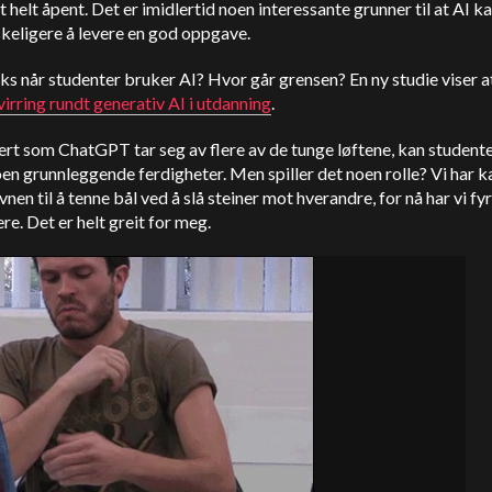
t helt åpent. Det er imidlertid noen interessante grunner til at AI k
keligere å levere en god oppgave.
uks når studenter bruker AI? Hvor går grensen? En ny studie viser a
virring rundt generativ AI i utdanning
.
ert som ChatGPT tar seg av flere av de tunge løftene, kan student
en grunnleggende ferdigheter. Men spiller det noen rolle? Vi har k
vnen til å tenne bål ved å slå steiner mot hverandre, for nå har vi fy
ere. Det er helt greit for meg.