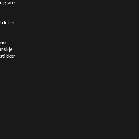
an gjøre
t det er
ene
anskje
rstikker