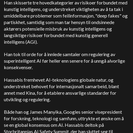
Han skisserte tre hovedkategorier av risikoer forbundet med
kunstig intelligens, og understreket viktigheten av å ta tak i
umiddelbare problemer som feilinformasjon, "deep fakes" og
partiskhet, samtidig som man tar hensyn til ondsinnede
aktørers potensielle misbruk av kunstig intelligens og
langsiktige risikoer forbundet med kunstig generell
intelligens (AGI).
Han tok til orde for å innlede samtaler om regulering av
superintelligent AI før heller enn senere for å unngå alvorlige
konsekvenser.
Hassabis fremhevet AI-teknologiens globale natur, og
understreket behovet for internasjonalt samarbeid, blant
annet med Kina, for å etablere ansvarlige standarder for
utvikling og regulering.
Både han og James Manyika, Googles senior visepresident
for forskning, teknologi og samfunn, uttrykte et ønske om å
se en global konsensus om AI. Hassabis deltok på
Storbritannias AI Safety Summit, der han sluttet seg til