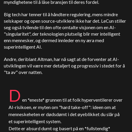
myndighetene til å låse bransjen til deres fordel.
Big tech har tenner til å håndtere regulering, mens mindre
selskaper og open source-utviklere ikke har det. LeCun stiller
seg også tvilende til den ofte omtalte visjonen om en AI-
"singularitet", der teknologien plutselig blir mer intelligent
enn mennesker, og dermed innleder en ny æra med
superintelligent AI.
Andre, deriblant Altman, har nå sagt at de forventer at AI-
utviklingen vil være mer detaljert og progressiv i stedet for å
"ta av" over natten.
D
en *eneste* grunnen til at folk hyperventilerer over
AI-risikoen, er myten om "hard take-off": ideen om at
menneskeheten er dødsdømt i det øyeblikket du slår på
et superintelligent system.
Dette er absurd dumt og basert på en *fullstendig*