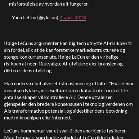
misforståelse av hvordan alt fungerer.
- Yann LeCun (@ylecun)
2. april 2023
Ifølge LeCuns argumenter kan big tech utnytte AI-risikoen til
sin fordel, slik at de kan forsterke markedsstrukturene og
stenge konkurransen ute. Ifølge LeCun er den virkelige
risikoen at noen få utvalgte AI-utviklere eier bransjen og
dikterer dens utvikling.
Han understreket alvoret i situasjonen og uttalte: "Hvis denne
innsatsen lykkes, vil resultatet bli en katastrofe fordi et lite
antall selskaper vil kontrollere AI." Denne uttalelsen
gjenspeiler den bredere konsensusen i teknologiverdenen om
AIs transformative potensial, og sidestiller dens betydning
med mikrochipen eller internett.
LeCuns kommentar var et svar til den anerkjente fysikeren
Max Tegmark, som hadde antydet at LeCun ikke tok den