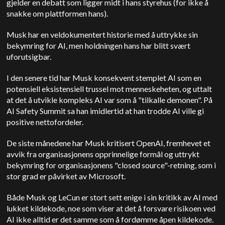
gjelder en debatt som ligger midt i hans styrehus (for ikke å
snakke om plattformen hans).
Musk har en veldokumentert historie med å uttrykke sin
bekymring for AI, men holdningen hans har blitt svært
uforutsigbar.
I den senere tid har Musk konsekvent stemplet AI som en
potensiell eksistensiell trussel mot menneskeheten, og uttalt
at det å utvikle kompleks AI var som å "tilkalle demonen". På
AI Safety Summit sa han imidlertid at han trodde AI ville gi
positive nettofordeler.
De siste månedene har Musk kritisert OpenAI, fremhevet et
avvik fra organisasjonens opprinnelige formål og uttrykt
bekymring for organisasjonens "closed source"-retning, som i
stor grad er påvirket av Microsoft.
Både Musk og LeCun er stort sett enige i sin kritikk av AI med
lukket kildekode, noe som viser at det å forsvare risikoen ved
AI ikke alltid er det samme som å fordømme åpen kildekode.