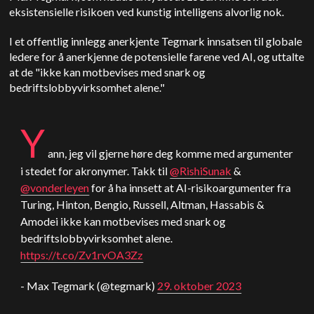
eksistensielle risikoen ved kunstig intelligens alvorlig nok.
I et offentlig innlegg anerkjente Tegmark innsatsen til globale
ledere for å anerkjenne de potensielle farene ved AI, og uttalte
at de "ikke kan motbevises med snark og
bedriftslobbyvirksomhet alene."
Y
ann, jeg vil gjerne høre deg komme med argumenter
i stedet for akronymer. Takk til
@RishiSunak
&
@vonderleyen
for å ha innsett at AI-risikoargumenter fra
Turing, Hinton, Bengio, Russell, Altman, Hassabis &
Amodei ikke kan motbevises med snark og
bedriftslobbyvirksomhet alene.
https://t.co/Zv1rvOA3Zz
- Max Tegmark (@tegmark)
29. oktober 2023