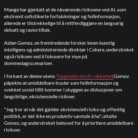
Mange har gjentatt at de nåværende risikoene ved AI, som
ekstremt sofistikerte forfalskninger og feilinformasjon,
allerede er tilstrekkelige til å rettferdiggjøre en langvarig
debatt og raske tiltak.
Aidan Gomez, en fremtredende forsker innen kunstig
intelligens og administrerende direktør i Cohere, understreket
også risikoen ved å fokusere for mye på
dommedagsscenarioer.
I forkant av denne ukens
Toppmøte om AI-sikkerhet
Gomez
påpekte at umiddelbare trusler som feilinformasjon og
svekket sosial tillit kommer i skyggen av diskusjoner om
langsiktige, eksistensielle risikoer.
"Jeg tror at når det gjelder eksistensiell risiko og offentlig
politikk, er det ikke en produktiv samtale å ha", uttalte
Gomez, og understreket behovet for å prioritere umiddelbare
risikoer.