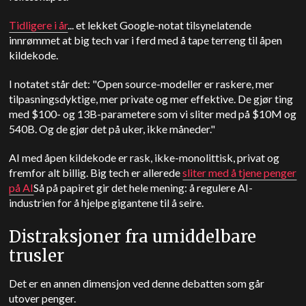
Tidligere i år
... et lekket Google-notat tilsynelatende
innrømmet at big tech var i ferd med å tape terreng til åpen
kildekode.
I notatet står det: "Open source-modeller er raskere, mer
tilpasningsdyktige, mer private og mer effektive. De gjør ting
med $100- og 13B-parametere som vi sliter med på $10M og
540B. Og de gjør det på uker, ikke måneder."
AI med åpen kildekode er rask, ikke-monolittisk, privat og
fremfor alt billig. Big tech er allerede
sliter med å tjene penger
på AI
Så på papiret gir det hele mening: å regulere AI-
industrien for å hjelpe gigantene til å seire.
Distraksjoner fra umiddelbare
trusler
Det er en annen dimensjon ved denne debatten som går
utover penger.