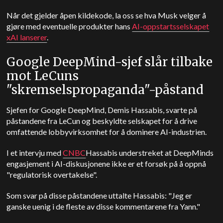
Når det gjelder åpen kildekode, la oss se hva Musk velger å
gjøre med eventuelle produkter hans
AI-oppstartsselskapet
xAI lanserer
.
Google DeepMind-sjef slår tilbake
mot LeCuns
"skremselspropaganda"-påstand
Sjefen for Google DeepMind, Demis Hassabis, svarte på
påstandene fra LeCun og beskyldte selskapet for å drive
omfattende lobbyvirksomhet for å dominere AI-industrien.
I et intervju med
CNBC
Hassabis understreket at DeepMinds
engasjement i AI-diskusjonene ikke er et forsøk på å oppnå
"regulatorisk overtakelse".
Som svar på disse påstandene uttalte Hassabis: "Jeg er
ganske uenig i de fleste av disse kommentarene fra Yann."