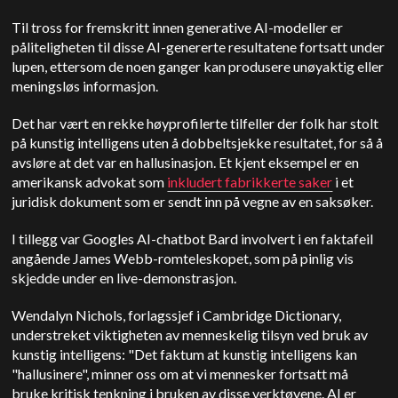
Til tross for fremskritt innen generative AI-modeller er
påliteligheten til disse AI-genererte resultatene fortsatt under
lupen, ettersom de noen ganger kan produsere unøyaktig eller
meningsløs informasjon.
Det har vært en rekke høyprofilerte tilfeller der folk har stolt
på kunstig intelligens uten å dobbeltsjekke resultatet, for så å
avsløre at det var en hallusinasjon. Et kjent eksempel er en
amerikansk advokat som
inkludert fabrikkerte saker
i et
juridisk dokument som er sendt inn på vegne av en saksøker.
I tillegg var Googles AI-chatbot Bard involvert i en faktafeil
angående James Webb-romteleskopet, som på pinlig vis
skjedde under en live-demonstrasjon.
Wendalyn Nichols, forlagssjef i Cambridge Dictionary,
understreket viktigheten av menneskelig tilsyn ved bruk av
kunstig intelligens: "Det faktum at kunstig intelligens kan
"hallusinere", minner oss om at vi mennesker fortsatt må
bruke kritisk tenkning i bruken av disse verktøyene. AI er