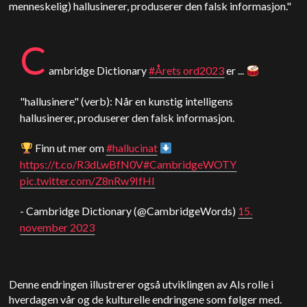
menneskelig) hallusinerer, produserer den falsk informasjon."
C
ambridge Dictionary
#Årets ord2023
er ...
"hallusinere" (verb): Når en kunstig intelligens
hallusinerer, produserer den falsk informasjon.
Finn ut mer om
#hallucinat
https://t.co/R3dLwBfN0V
#CambridgeWOTY
pic.twitter.com/Z8nRw9IfHI
- Cambridge Dictionary (@CambridgeWords)
15.
november 2023
Denne endringen illustrerer også utviklingen av AIs rolle i
hverdagen vår og de kulturelle endringene som følger med.