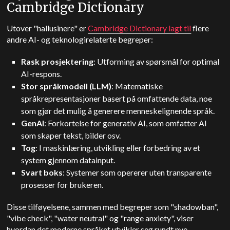
Cambridge Dictionary
Utover "hallusinere" er
Cambridge Dictionary lagt til
flere
andre AI- og teknologirelaterte begreper:
Rask prosjektering
: Utforming av spørsmål for optimal
AI-respons.
Stor språkmodell (LLM)
: Matematiske
språkrepresentasjoner basert på omfattende data, noe
som gjør det mulig å generere menneskelignende språk.
GenAI
: Forkortelse for generativ AI, som omfatter AI
som skaper tekst, bilder osv.
Tog
: I maskinlæring, utvikling eller forbedring av et
system gjennom datainput.
Svart boks
: Systemer som opererer uten transparente
prosesser for brukeren.
Disse tilføyelsene, sammen med begreper som "shadowban",
"vibe check", "water neutral" og "range anxiety", viser
hvordan det moderne språket utvikler seg rundt nye