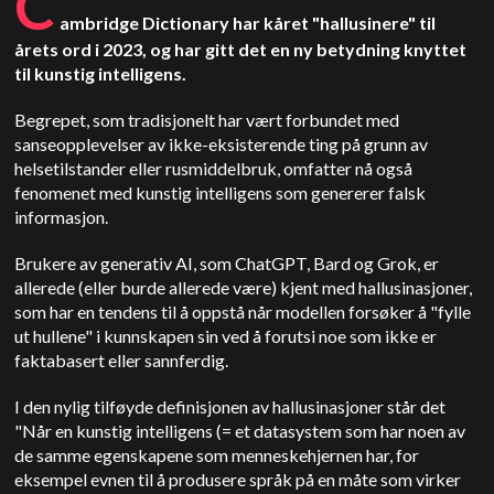
C
ambridge Dictionary har kåret "hallusinere" til
årets ord i 2023, og har gitt det en ny betydning knyttet
til kunstig intelligens.
Begrepet, som tradisjonelt har vært forbundet med
sanseopplevelser av ikke-eksisterende ting på grunn av
helsetilstander eller rusmiddelbruk, omfatter nå også
fenomenet med kunstig intelligens som genererer falsk
informasjon.
Brukere av generativ AI, som ChatGPT, Bard og Grok, er
allerede (eller burde allerede være) kjent med hallusinasjoner,
som har en tendens til å oppstå når modellen forsøker å "fylle
ut hullene" i kunnskapen sin ved å forutsi noe som ikke er
faktabasert eller sannferdig.
I den nylig tilføyde definisjonen av hallusinasjoner står det
"Når en kunstig intelligens (= et datasystem som har noen av
de samme egenskapene som menneskehjernen har, for
eksempel evnen til å produsere språk på en måte som virker