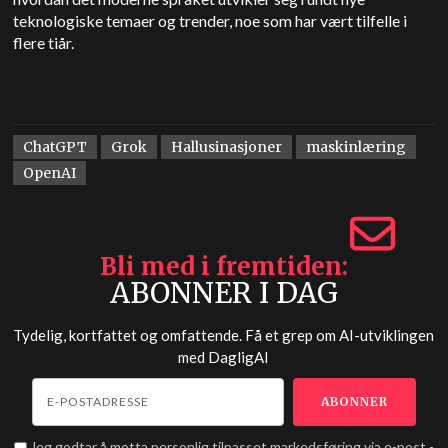
teknologiske temaer og trender, noe som har vært tilfelle i
flere tiår.
ChatGPT
Grok
Hallusinasjoner
maskinlæring
OpenAI
Bli med i fremtiden
ABONNER I DAG
Tydelig, kortfattet og omfattende. Få et grep om AI-utviklingen
med
DagligAI
Jeg godtar å motta personlig tilpasset markedsføring via e-post -