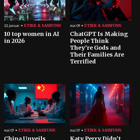
ETIKK & SAMFUNN
ETIKK & SAMFUNN
22. januar
mai 09
10 top women in AI
ChatGPT Is Making
in 2026
People Think
They’re Gods and
Their Families Are
Terrified
ETIKK & SAMFUNN
ETIKK & SAMFUNN
mai 07
mai 07
China Unveils
Katy Perry Didn’t