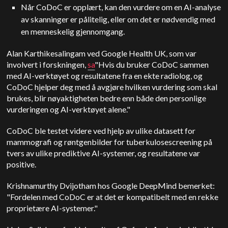
Når CoDoC er opplært, kan den vurdere om en AI-analyse
av skanninger er pålitelig, eller om det er nødvendig med
en menneskelig gjennomgang.
Alan Karthikesalingam ved Google Health UK, som var
involvert i forskningen,
sa
"Hvis du bruker CoDoC sammen
med AI-verktøyet og resultatene fra en ekte radiolog, og
CoDoC hjelper deg med å avgjøre hvilken vurdering som skal
brukes, blir nøyaktigheten bedre enn både den personlige
vurderingen og AI-verktøyet alene."
CoDoC ble testet videre ved hjelp av ulike datasett for
mammografi og røntgenbilder for tuberkulosescreening på
tvers av ulike prediktive AI-systemer, og resultatene var
positive.
Krishnamurthy Dvijotham hos Google DeepMind bemerket:
"Fordelen med CoDoC er at det er kompatibelt med en rekke
proprietære AI-systemer."