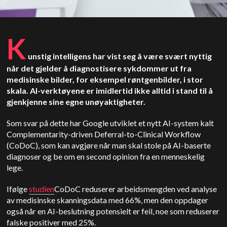
K
unstig intelligens har vist seg å være svært nyttig
når det gjelder å diagnostisere sykdommer ut fra
medisinske bilder, for eksempel røntgenbilder, i stor
skala. AI-verktøyene er imidlertid ikke alltid i stand til å
gjenkjenne sine egne unøyaktigheter.
Som svar på dette har Google utviklet et nytt AI-system kalt
Complementarity-driven Deferral-to-Clinical Workflow
(CoDoC), som kan avgjøre når man skal stole på AI-baserte
diagnoser og be om en second opinion fra en menneskelig
lege.
Ifølge
studien
CoDoC reduserer arbeidsmengden ved analyse
av medisinske skanningsdata med 66%, men den oppdager
også når en AI-beslutning potensielt er feil, noe som reduserer
falske positiver med 25%.