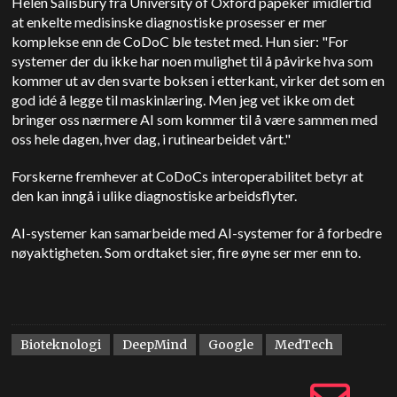
Helen Salisbury fra University of Oxford påpeker imidlertid
at enkelte medisinske diagnostiske prosesser er mer
komplekse enn de CoDoC ble testet med. Hun sier: "For
systemer der du ikke har noen mulighet til å påvirke hva som
kommer ut av den svarte boksen i etterkant, virker det som en
god idé å legge til maskinlæring. Men jeg vet ikke om det
bringer oss nærmere AI som kommer til å være sammen med
oss hele dagen, hver dag, i rutinearbeidet vårt."
Forskerne fremhever at CoDoCs interoperabilitet betyr at
den kan inngå i ulike diagnostiske arbeidsflyter.
A
I-systemer kan samarbeide med AI-systemer for å forbedre
nøyaktigheten. Som ordtaket sier, fire øyne ser mer enn to.
Bioteknologi
DeepMind
Google
MedTech