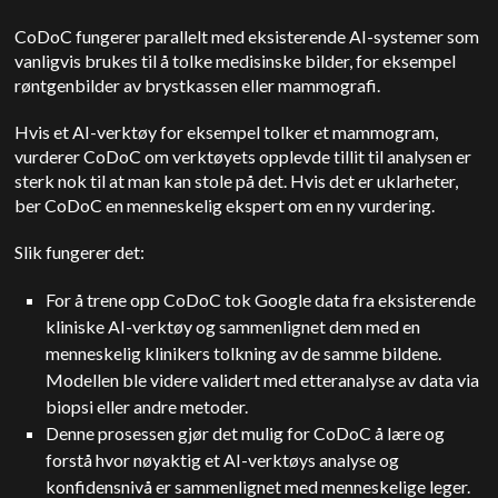
CoDoC fungerer parallelt med eksisterende AI-systemer som
vanligvis brukes til å tolke medisinske bilder, for eksempel
røntgenbilder av brystkassen eller mammografi.
Hvis et AI-verktøy for eksempel tolker et mammogram,
vurderer CoDoC om verktøyets opplevde tillit til analysen er
sterk nok til at man kan stole på det. Hvis det er uklarheter,
ber CoDoC en menneskelig ekspert om en ny vurdering.
Slik fungerer det:
For å trene opp CoDoC tok Google data fra eksisterende
kliniske AI-verktøy og sammenlignet dem med en
menneskelig klinikers tolkning av de samme bildene.
Modellen ble videre validert med etteranalyse av data via
biopsi eller andre metoder.
Denne prosessen gjør det mulig for CoDoC å lære og
forstå hvor nøyaktig et AI-verktøys analyse og
konfidensnivå er sammenlignet med menneskelige leger.