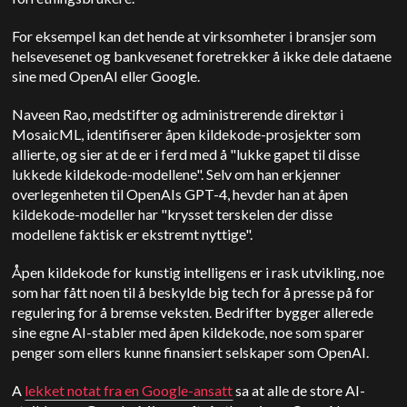
For eksempel kan det hende at virksomheter i bransjer som
helsevesenet og bankvesenet foretrekker å ikke dele dataene
sine med OpenAI eller Google.
Naveen Rao, medstifter og administrerende direktør i
MosaicML, identifiserer åpen kildekode-prosjekter som
allierte, og sier at de er i ferd med å "lukke gapet til disse
lukkede kildekode-modellene". Selv om han erkjenner
overlegenheten til OpenAIs GPT-4, hevder han at åpen
kildekode-modeller har "krysset terskelen der disse
modellene faktisk er ekstremt nyttige".
Åpen kildekode for kunstig intelligens er i rask utvikling, noe
som har fått noen til å beskylde big tech for å presse på for
regulering for å bremse veksten. Bedrifter bygger allerede
sine egne AI-stabler med åpen kildekode, noe som sparer
penger som ellers kunne finansiert selskaper som OpenAI.
A
lekket notat fra en Google-ansatt
sa at alle de store AI-