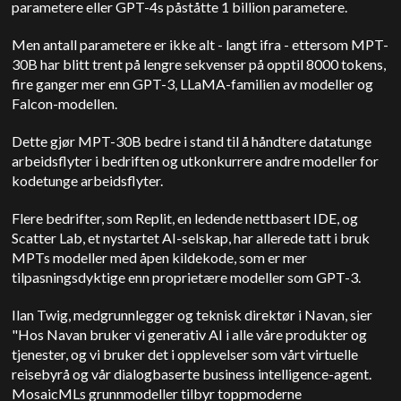
parametere eller GPT-4s påståtte 1 billion parametere.
Men antall parametere er ikke alt - langt ifra - ettersom MPT-
30B har blitt trent på lengre sekvenser på opptil 8000 tokens,
fire ganger mer enn GPT-3, LLaMA-familien av modeller og
Falcon-modellen.
Dette gjør MPT-30B bedre i stand til å håndtere datatunge
arbeidsflyter i bedriften og utkonkurrere andre modeller for
kodetunge arbeidsflyter.
Flere bedrifter, som Replit, en ledende nettbasert IDE, og
Scatter Lab, et nystartet AI-selskap, har allerede tatt i bruk
MPTs modeller med åpen kildekode, som er mer
tilpasningsdyktige enn proprietære modeller som GPT-3.
Ilan Twig, medgrunnlegger og teknisk direktør i Navan, sier
"Hos Navan bruker vi generativ AI i alle våre produkter og
tjenester, og vi bruker det i opplevelser som vårt virtuelle
reisebyrå og vår dialogbaserte business intelligence-agent.
MosaicMLs grunnmodeller tilbyr toppmoderne