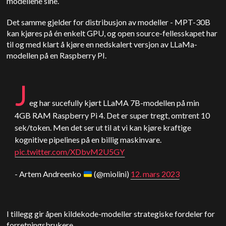
modellene sine.
Det samme gjelder for distribusjon av modeller - MPT-30B
kan kjøres på én enkelt GPU, og open source-fellesskapet har
til og med klart å kjøre en nedskalert versjon av LLaMa-
modellen på en Raspberry PI.
J
eg har sucefully kjørt LLaMA 7B-modellen på min
4GB RAM Raspberry Pi 4. Det er super tregt, omtrent 10
sek/token. Men det ser ut til at vi kan kjøre kraftige
kognitive pipelines på en billig maskinvare.
pic.twitter.com/XDbvM2U5GY
- Artem Andreenko
(@miolini)
12. mars 2023
I tillegg gir åpen kildekode-modeller strategiske fordeler for
forretningsbrukere.