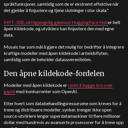
språkfunksjoner, samtidig som de er ekstremt effektive når
det gjelder å finjustere og tjene slutninger i stor skala."
MPT-30B, nå tilgjengelig gjennom HuggingFace Hub
er helt
åpen kildekode, og utviklere kan finjustere den med egne
data.
Mosaic har som mål å gjøre det mulig for bedrifter å integrere
kraftige modeller med åpen kildekode i arbeidsflyten,
samtidig som de beholder datasuvereniteten.
Den åpne kildekode-fordelen
Modeller med åpen kildekode er
raskt å bygge bro over
gapet
med konkurrenter som OpenAI.
Etter hvert som databehandlingsressursene som kreves for å
trene og distribuere modeller, synker, trenger ikke open
source-utviklere lenger superdatamaskiner til flere millioner
dollar med hundrevis av avanserte prosessorer for å trene opp