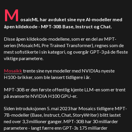
M
osaicML har avduket sine nye AI-modeller med
åpen kildekode - MPT-30B Base, Instruct og Chat.
Disse åpen kildekode-modellene, som er en del av MPT-
serien (MosaicML Pre Trained Transformer), regnes som de
mest sofistikerte i sin kategori, og overgår GPT-3 på de fleste
viktige parametere.
Mosaikk
trente sine nye modeller med NVIDIAs nyeste
H100-brikker, som ble lansert tidligere i år.
MPT-30B er den første offentlig kjente LLM-en som er trent
på avanserte NVIDIA H100 GPU-er.
Siden introduksjonen 5. mai 2023 har Mosaics tidligere MPT-
7B-modeller (Base, Instruct, Chat, StoryWriter) blitt lastet
ned over 3,3 millioner ganger. MPT-30B har 30 milliarder
parametere - langt færre enn GPT-3s 175 milliarder