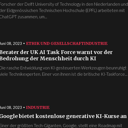
Forscher der Delft University of Technology in den Niederlanden un
der Eidgenössischen Technischen Hochschule (EPFL) arbeiteten mit
ChatGPT zusammen, um...
ETHIK UND GESELLSCHAFT
INDUSTRIE
Juni 08, 2023
Berater der UK AI Task Force warnt vor der
Bedrohung der Menschheit durch KI
Die rasche Entwicklung von KI-gesteuerten Werkzeugen beunruhigt
viele Technikexperten. Einer von ihnen ist die britische KI-Taskforce...
INDUSTRIE
Juni 08, 2023
Google bietet kostenlose generative KI-Kurse an
Einer der größten Tech-Giganten, Google, stellt eine Roadmap mit