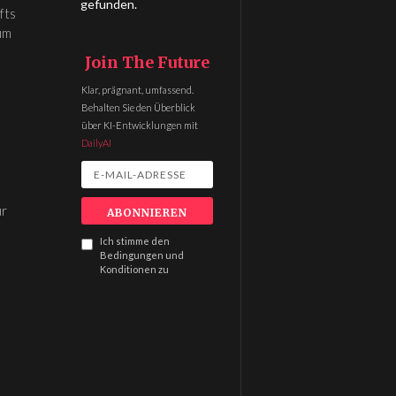
gefunden.
fts
um
Join The Future
Klar, prägnant, umfassend.
Behalten Sie den Überblick
über KI-Entwicklungen mit
DailyAI
ur
Ich stimme den
Bedingungen und
Konditionen zu