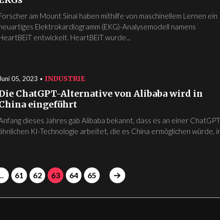
Forscher am Mount Sinai haben mithilfe von maschinellem Lernen ein
neuartiges Elektrokardiogramm (EKG)-Analysemodell namens
HeartBEiT entwickelt. HeartBEiT wurde...
INDUSTRIE
Juni 05, 2023
Die ChatGPT-Alternative von Alibaba wird in
China eingeführt
Anfang dieses Jahres gab Alibaba bekannt, dass es an einer ChatGPT
ähnlichen KI-Technologie arbeitet, die es China ermöglichen würde, in.
..
61
62
63
64
65