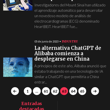
Investigadores del Mount Sinai han utilizado
el aprendizaje automático para desarrollar
un novedoso modelo de análisis de
electrocardiogramas (ECG) denominado
HeartBEiT. HeartBEiT fue...
INDUSTRY
05 de junio de 2023
La alternativa ChatGPT de
Alibaba comienza a
desplegarse en China
A principios de este año, Alibaba anunció que
estaba trabajando en una tecnología de IA
similar a ChatGPT que permitiría a China
entrar...
1
...
61
62
63
64
65
Entradas
destacadas