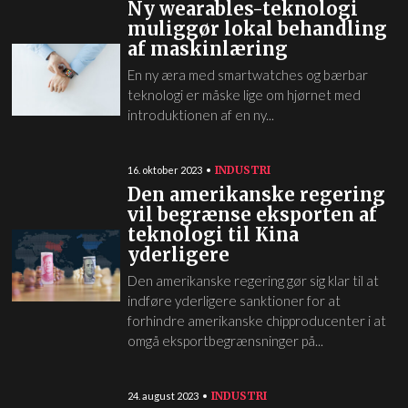
Ny wearables-teknologi
muliggør lokal behandling
af maskinlæring
En ny æra med smartwatches og bærbar
teknologi er måske lige om hjørnet med
introduktionen af en ny...
INDUSTRI
16. oktober 2023
Den amerikanske regering
vil begrænse eksporten af
teknologi til Kina
yderligere
Den amerikanske regering gør sig klar til at
indføre yderligere sanktioner for at
forhindre amerikanske chipproducenter i at
omgå eksportbegrænsninger på...
INDUSTRI
24. august 2023