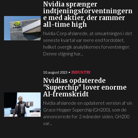
Nvidia sprænger
indtjeningsforventningern
e med aktier, der rammer
all-time high
Nvidia Corp afslørede, at omsætningen i det
seneste kvartal var mere end fordoblet,
hvilket overgik analytikernes forventninger.
Denne stigning har...
INDUSTRI
10. august 2023
Nvidias opdaterede
"Superchip" lover enorme
AI-fremskridt
Nvidia afslørede en opdateret version af sin
Grace Hopper Superchip (GH200), som de
annoncerede for 2 måneder siden. GH200
var...