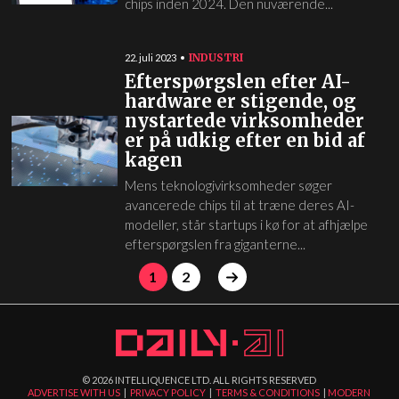
chips inden 2024. Den nuværende...
INDUSTRI
22. juli 2023
Efterspørgslen efter AI-
hardware er stigende, og
nystartede virksomheder
er på udkig efter en bid af
kagen
Mens teknologivirksomheder søger
avancerede chips til at træne deres AI-
modeller, står startups i kø for at afhjælpe
efterspørgslen fra giganterne...
1
2
©
2026
INTELLIQUENCE LTD. ALL RIGHTS RESERVED
ADVERTISE WITH US
|
PRIVACY POLICY
|
TERMS & CONDITIONS
|
MODERN