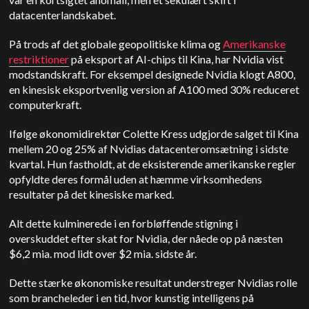
datacenterlandskabet.
På trods af det globale geopolitiske klima og
Amerikanske
restriktioner
på eksport af AI-chips til Kina, har Nvidia vist
modstandskraft. For eksempel designede Nvidia klogt A800,
en kinesisk eksportvenlig version af A100 med 30% reduceret
computerkraft.
Ifølge økonomidirektør Colette Kress udgjorde salget til Kina
mellem 20 og 25% af Nvidias datacenteromsætning i sidste
kvartal. Hun fastholdt, at de eksisterende amerikanske regler
opfyldte deres formål uden at hæmme virksomhedens
resultater på det kinesiske marked.
Alt dette kulminerede i en forbløffende stigning i
overskuddet efter skat for Nvidia, der nåede op på næsten
$6,2 mia. mod lidt over $2 mia. sidste år.
Dette stærke økonomiske resultat understreger Nvidias rolle
som brancheleder i en tid, hvor kunstig intelligens på