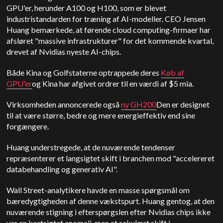
GPU'er, herunder A100 og H100, som er blevet
industristandarden for træning af AI-modeller. CEO Jensen
Huang bemærkede, at førende cloud computing-firmaer har
afsløret "massive infrastrukturer" for det kommende kvartal,
drevet af Nvidias nyeste AI-chips.
Både Kina og Golfstaterne optrappede deres
Køb af
GPU'er
og Kina har afgivet ordrer til en værdi af $5 mia.
Virksomheden annoncerede også
ny GH200
Den er designet
til at være større, bedre og mere energieffektiv end sine
forgængere.
Huang understregede, at de nuværende tendenser
repræsenterer et langsigtet skift i branchen mod "accelereret
databehandling og generativ AI".
Wall Street-analytikere havde en masse spørgsmål om
bæredygtigheden af denne vækstspurt. Huang gentog, at den
nuværende stigning i efterspørgslen efter Nvidias chips ikke
var en kortsigtet anomali, men et sekulært skift i