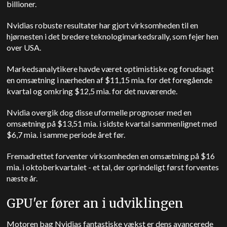
billioner.
Nvidias robuste resultater har gjort virksomheden til en
hjørnesten i det bredere teknologimarkedsrally, som fejer hen
over USA.
Markedsanalytikere havde været optimistiske og forudsagt
en omsætning i nærheden af $11,15 mia. for det foregående
kvartal og omkring $12,5 mia. for det nuværende.
Nvidia overgik dog disse uformelle prognoser med en
omsætning på $13,51 mia. i sidste kvartal sammenlignet med
$6,7 mia. i samme periode året før.
Fremadrettet forventer virksomheden en omsætning på $16
mia. i oktoberkvartalet - et tal, der oprindeligt først forventes
næste år.
GPU'er fører an i udviklingen
Motoren bag Nvidias fantastiske vækst er dens avancerede