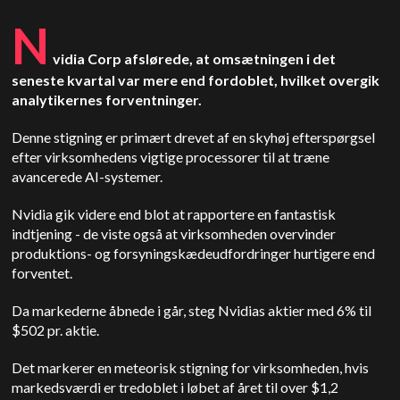
N
vidia Corp afslørede, at omsætningen i det
seneste kvartal var mere end fordoblet, hvilket overgik
analytikernes forventninger.
Denne stigning er primært drevet af en skyhøj efterspørgsel
efter virksomhedens vigtige processorer til at træne
avancerede AI-systemer.
Nvidia gik videre end blot at rapportere en fantastisk
indtjening - de viste også
at virksomheden overvinder
produktions- og forsyningskædeudfordringer hurtigere end
forventet.
Da markederne åbnede i går, steg Nvidias aktier med 6% til
$502 pr. aktie.
Det markerer en meteorisk stigning for virksomheden, hvis
markedsværdi er tredoblet i løbet af året til over $1,2