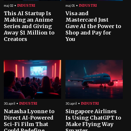
INDUSTRI
INDUSTRI
maj 02
maj 01
This AI Startup Is
Visa and
Making an Anime
Mastercard Just
Series and Giving
Gave AI the Power to
Away $1 Million to
Shop and Pay for
Creators
You
INDUSTRI
INDUSTRI
30. april
30. april
Natasha Lyonne to
Singapore Airlines
Direct AI-Powered
Is Using ChatGPT to
Sci-Fi Film That
Make Flying Way
Could Redefine
Smarter