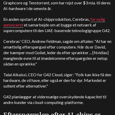
Graphcore og Tenstorrent, som har rejst over $3 mia. til deres
AI-hardware i de seneste år.
En anden opstart af AI-chipproduktion, Cerebras,
for nylig
annonceret
et samarbejde om at bygge et netværk af
supercomputere til den UAE-baserede teknologigruppe G42.
Cerebras' CEO, Andrew Feldman, sagde om aftalen: "AI har en
umættelig efterspørgsel efter computere. Når du er David,
der kæmper mod Goliat, leder du efter sprækker ... [Nvidias]
manglende evne til at imødekomme efterspørgslen er netop
sådan en sprække."
Talal Alkaissi, CEO for G42 Cloud, siger: "Folk kan ikke få den
hardware, de vil have, eller også er den for dyr. Markedet er
sultent efter alternativer."
G42 planlægger at videresælge overskydende kapacitet til
andre kunder via cloud-computing-platforme.