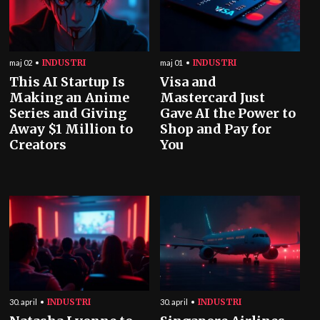
INDUSTRI
INDUSTRI
maj 02
maj 01
This AI Startup Is
Visa and
Making an Anime
Mastercard Just
Series and Giving
Gave AI the Power to
Away $1 Million to
Shop and Pay for
Creators
You
INDUSTRI
INDUSTRI
30. april
30. april