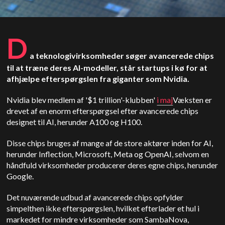
D
a teknologivirksomheder søger avancerede chips
til at træne deres AI-modeller, står startups i kø for at
afhjælpe efterspørgslen fra giganter som Nvidia.
Nvidia blev medlem af '$1 trillion'-klubben'
i maj
Væksten er
drevet af en enorm efterspørgsel efter avancerede chips
designet til AI, herunder A100 og H100.
Disse chips bruges af mange af de store aktører inden for AI,
herunder Inflection, Microsoft, Meta og OpenAI, selvom en
håndfuld virksomheder producerer deres egne chips, herunder
Google.
Det nuværende udbud af avancerede chips opfylder
simpelthen ikke efterspørgslen, hvilket efterlader et hul i
markedet for mindre virksomheder som SambaNova,