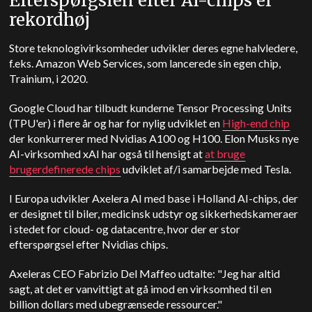
Efterspørgslen efter AI-chips er
rekordhøj
Store teknologivirksomheder udvikler deres egne halvledere,
f.eks. Amazon Web Services, som lancerede sin egen chip,
Trainium, i 2020.
Google Cloud har tilbudt kunderne Tensor Processing Units
(TPU'er) i flere år og har for nylig udviklet en
High-end chip
der konkurrerer med Nvidias A100 og H100. Elon Musks nye
AI-virksomhed xAI har også til hensigt at
at bruge
brugerdefinerede chips
udviklet af/i samarbejde med Tesla.
I Europa udvikler Axelera AI med base i Holland AI-chips, der
er designet til biler, medicinsk udstyr og sikkerhedskameraer
i stedet for cloud- og datacentre, hvor der er stor
efterspørgsel efter Nvidias chips.
Axeleras CEO Fabrizio Del Maffeo udtalte: "Jeg har altid
sagt, at det er vanvittigt at gå imod en virksomhed til en
billion dollars med ubegrænsede ressourcer."