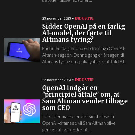
betyder disse 'filosofier'...
INDUSTRI
23. november 2023
Sidder OpenAI på en farlig
AI-model, der førte til
Altmans fyring?
Endnu en dag, endnu en drejning i OpenAI-
Altman-sagaen. Denne gang er årsagen til
Altmans fyring en apokalyptisk kraftfuld AI...
INDUSTRI
22. november 2023
OpenAI indgår en
"principiel aftale" om, at
Sam Altman vender tilbage
som CEO
I det, der måske er det sidste twist i
OpenAI-dramaet, vil Sam Altman blive
genindsat som leder af...