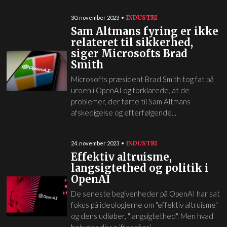
INDUSTRI
30. november 2023
Sam Altmans fyring er ikke
relateret til sikkerhed,
siger Microsofts Brad
Smith
Microsofts præsident Brad Smith tog fat på
uroen i OpenAI og forklarede, at de
problemer, der førte til Sam Altmans
afskedigelse og efterfølgende...
INDUSTRI
24. november 2023
Effektiv altruisme,
langsigtethed og politik i
OpenAI
De seneste begivenheder på OpenAI har sat
fokus på ideologierne om "effektiv altruisme"
og dens udløber, "langsigtethed". Men hvad