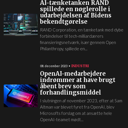
AI-tænketanken RAND
spillede en nøglerolle i
udarbejdelsen af Bidens
bekendtgørelse
RAND Corporation, en tænketank med dybe
forbindelser til tech-milliardærers
finansieringsnetværk, især gennem Open
Philanthropy, spillede en...
INDUSTRI
08. december 2023
OpenAI-medarbejdere
indrømmer at have brugt
åbent brev som
forhandlingsmiddel
I slutningen af november 2023, efter at Sam
Altman var blevet fyret fra OpenAI, blev
Microsofts forslag om at ansætte hele
OpenAI-teamet mødt...