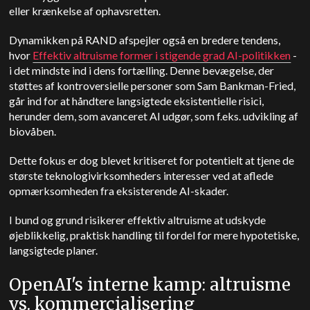
eller krænkelse af ophavsretten.
Dynamikken på RAND afspejler også en bredere tendens,
hvor
Effektiv altruisme former i stigende grad AI-politikken
-
i det mindste ind i dens fortælling. Denne bevægelse, der
støttes af kontroversielle personer som Sam Bankman-Fried,
går ind for at håndtere langsigtede eksistentielle risici,
herunder dem, som avanceret AI udgør, som f.eks. udvikling af
biovåben.
Dette fokus er dog blevet kritiseret for potentielt at tjene de
største teknologivirksomheders interesser ved at aflede
opmærksomheden fra eksisterende AI-skader.
I bund og grund risikerer effektiv altruisme at udskyde
øjeblikkelig, praktisk handling til fordel for mere hypotetiske,
langsigtede planer.
OpenAI's interne kamp: altruisme
vs. kommercialisering