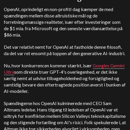
OpenAI, oprindeligt en non-profit
I dag kæmper de med
spændingen mellem disse altruistiske mål og de
forretningsmæssige realiteter, især efter investeringer som
de $1 mia. fra Microsoft og den seneste værdiansættelse på
$86 mia.
Det var relativt nemt for OpenAI at fastholde denne filosofi,
da det var ret ensomt på toppen af den generative AI-industri.
Nu, hvor konkurrencen kommer stærkt, især
Googles Gemini
Ultra
som direkte truer GPT-4's overlegenhed, er det ikke
særlig nemt at udvise tilbageholdenhed og forsigtighed og
samtidig bevare den eftertragtede position øverst i bunken af
AI-modeller.
Spændingerne hos OpenAI kulminerede med CEO Sam
Altmans ledelse. Hans tilgang til ledelsen af OpenAI var et
udtryk for konflikten mellem Silicon Valleys teknokapitalisme
og den stigende fortælling om AI's risici. Folk spekulerede i, at
Altman ikke tog sikkerheden alvorligt i virksomheden, men