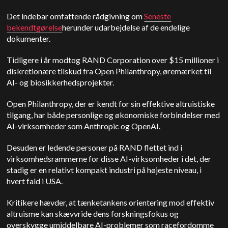
Det indebar omfattende rådgivning om
Seneste
bekendtgørelse
herunder udarbejdelse af de endelige
dokumenter.
Tidligere i år modtog RAND Corporation over $15 millioner i
diskretionære tilskud fra Open Philanthropy, øremærket til
AI- og biosikkerhedsprojekter.
Open Philanthropy, der er kendt for sin effektive altruistiske
tilgang, har både personlige og økonomiske forbindelser med
AI-virksomheder som Anthropic og OpenAI.
Desuden er ledende personer på RAND flettet ind i
virksomhedsrammerne for disse AI-virksomheder i det, der
stadig er en relativt kompakt industri på højeste niveau, i
hvert fald i USA.
Kritikere hævder, at tænketankens orientering mod effektiv
altruisme kan skævvride dens forskningsfokus og
overskygge umiddelbare AI-problemer som racefordomme