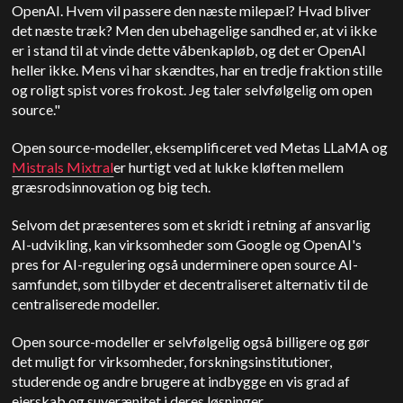
OpenAI. Hvem vil passere den næste milepæl? Hvad bliver
det næste træk? Men den ubehagelige sandhed er, at vi ikke
er i stand til at vinde dette våbenkapløb, og det er OpenAI
heller ikke. Mens vi har skændtes, har en tredje fraktion stille
og roligt spist vores frokost. Jeg taler selvfølgelig om open
source."
Open source-modeller, eksemplificeret ved Metas LLaMA og
Mistrals Mixtral
er hurtigt ved at lukke kløften mellem
græsrodsinnovation og big tech.
Selvom det præsenteres som et skridt i retning af ansvarlig
AI-udvikling, kan virksomheder som Google og OpenAI's
pres for AI-regulering også underminere open source AI-
samfundet, som tilbyder et decentraliseret alternativ til de
centraliserede modeller.
Open source-modeller er selvfølgelig også billigere og gør
det muligt for virksomheder, forskningsinstitutioner,
studerende og andre brugere at indbygge en vis grad af
ejerskab og suverænitet i deres løsninger.