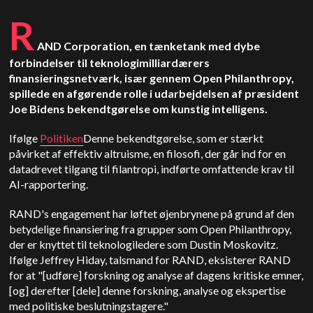
R
AND Corporation, en tænketank med dybe
forbindelser til teknologimilliardærers
finansieringsnetværk, især gennem Open Philanthropy,
spillede en afgørende rolle i udarbejdelsen af præsident
Joe Bidens bekendtgørelse om kunstig intelligens.
Ifølge
Politiken
Denne bekendtgørelse, som er stærkt
påvirket af effektiv altruisme, en filosofi, der går ind for en
datadrevet tilgang til filantropi, indførte omfattende krav til
AI-rapportering.
RAND's engagement har løftet øjenbrynene på grund af den
betydelige finansiering fra grupper som Open Philanthropy,
der er knyttet til teknologiledere som Dustin Moskovitz.
Ifølge Jeffrey Hiday, talsmand for RAND, eksisterer RAND
for at "[udføre] forskning og analyse af dagens kritiske emner,
[og] derefter [dele] denne forskning, analyse og ekspertise
med politiske beslutningstagere."