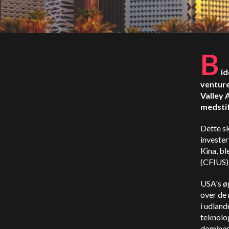
B
id
venture
Valley 
medsti
Dette sk
invester
Kina, bl
(CFIUS)
USA's ø
over de 
i udland
teknolog
dominer