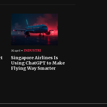
INDUSTRI
30. april
ct
Singapore Airlines Is
Using ChatGPT to Make
Flying Way Smarter