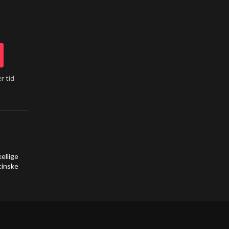
r tid
ellige
cinske