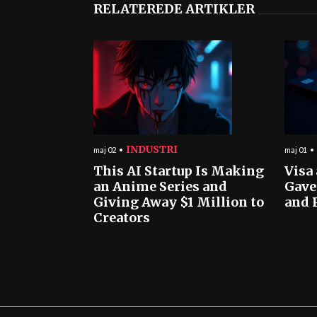
RELATEREDE ARTIKLER
INDUSTRI
maj 02
maj 01
This AI Startup Is Making
Visa
an Anime Series and
Gave
Giving Away $1 Million to
and 
Creators