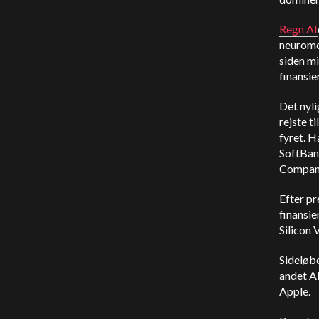
Regn AI
neuromo
siden mi
finansie
Det nyl
rejste t
fyret. H
SoftBan
Compan
Efter pr
finansie
Silicon V
Sideløb
andet AI
Apple.