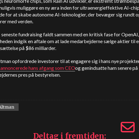
gs neuromorfe chips, som Rain AI udvikler, er ekstremt strømbesp
uligvis muliggøre en ny æra inden for ultraenergieffektive AI-chip
de for at skabe autonome AI-teknologier, der bevæger sig rundt o
erer med verden.
seneste fundraising faldt sammen med en kritisk fase for OpenAI,
eden indgik en aftale om at lade medarbejderne sælge aktier til 
ættelse på $86 milliarder.
man opfordrede investorer til at engagere sig i hans nye projekter
annoncerede hans afgang som CEO
og genindsatte ham senere på 
jdernes pres på bestyrelsen.
Altman
Deltag i fremtiden