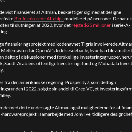
delvist finansieret af Altman, beskæftiger sig med at designe
rfiske
Bio-inspirerede AI-chips
modelleret på neuroner.
De har ek
dten til slutningen af 2022, hvor det
rejste $25 millioner
i serie-A-
ring.
ige finansieringsprojekt med kodenavnet Tigris involverede Altma
il Mellemøsten før OpenAI's ledelsesdebacle, hvor han blev midlert
an deltog i diskussioner med forskellige investeringsgrupper, heru
k, Saudi-Arabiens offentlige investeringsfond og Mubadala Inves
y.
es fra den amerikanske regering,
Prosperity7, som deltog i
ringsrunden i 2022, solgte sin andel til Grep VC, et investeringsfirm
alley.
ende med dette undersøgte Altman også mulighederne for at finans
-hardwareprojekt i samarbejde med Jony Ive, tidligere designchef