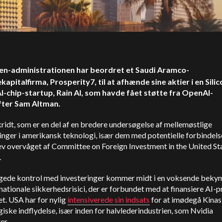
en-administrationen har beordret et Saudi Aramco-
kapitalfirma, Prosperity7, til at afhænde sine aktier i en Silic
AI-chip-startup, Rain AI, som havde fået støtte fra OpenAI-
fter Sam Altman.
ridt, som er en del af en bredere undersøgelse af mellemøstlige
inger i amerikansk teknologi, især dem med potentielle forbindelse
ev overvåget af Committee on Foreign Investment in the United St
.
gede kontrol med investeringer kommer midt i en voksende beky
nationale sikkerhedsrisici, der er forbundet med at finansiere AI-p
et. USA har for nylig
intensiverede sin indsats
for at imødegå Kinas
iske indflydelse, især inden for halvlederindustrien, som Nvidia
er.