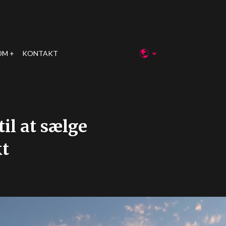
OM
KONTAKT
il at sælge
kt