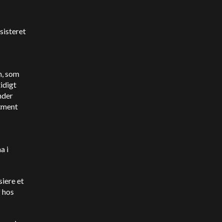
sisteret
n, som
idigt
nder
tment
a i
iere et
 hos