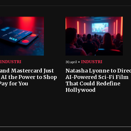
INDUSTRI
INDUSTRI
30. april
 and Mastercard Just
Natasha Lyonne to Dire
 AI the Power to Shop
AI-Powered Sci-Fi Film
Pay for You
That Could Redefine
Hollywood