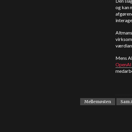
Den sla
og kan m
afgøren
interag
Altmans 
virksomh
værdians
Mens Alt
OpenAI 
medarbe
Mellemøsten
Sam 