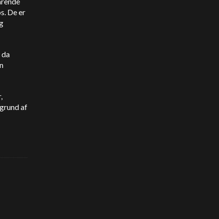
arende
s. De er
g
 da
en
,
grund af