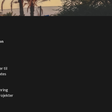
on
r til
ates
mring
rojekter