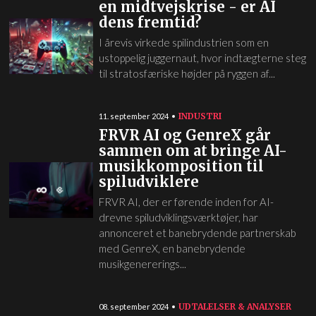
en midtvejskrise - er AI
dens fremtid?
I årevis virkede spilindustrien som en
ustoppelig juggernaut, hvor indtægterne steg
til stratosfæriske højder på ryggen af...
INDUSTRI
11. september 2024
FRVR AI og GenreX går
sammen om at bringe AI-
musikkomposition til
spiludviklere
FRVR AI, der er førende inden for AI-
drevne spiludviklingsværktøjer, har
annonceret et banebrydende partnerskab
med GenreX, en banebrydende
musikgenererings...
UDTALELSER & ANALYSER
08. september 2024