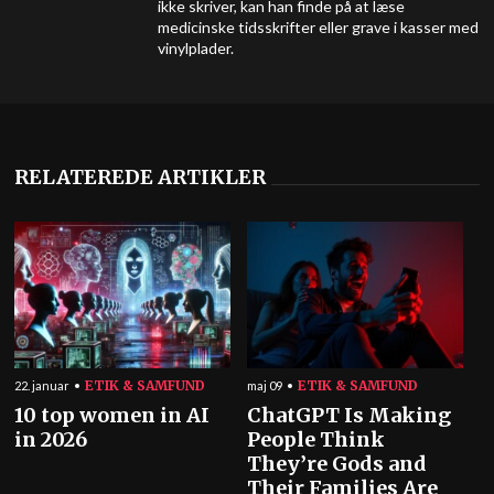
ikke skriver, kan han finde på at læse
medicinske tidsskrifter eller grave i kasser med
vinylplader.
RELATEREDE ARTIKLER
ETIK & SAMFUND
ETIK & SAMFUND
22. januar
maj 09
10 top women in AI
ChatGPT Is Making
in 2026
People Think
They’re Gods and
Their Families Are