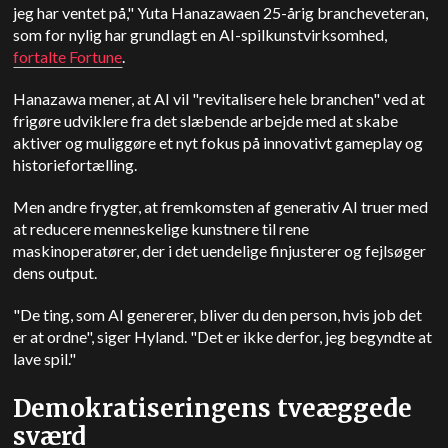
jeg har ventet på,"
Yuta Hanazawa
en 25-årig brancheveteran,
som for nylig har grundlagt en AI-spilkunstvirksomhed,
fortalte Fortune
.
Hanazawa mener, at AI vil "revitalisere hele branchen" ved at
frigøre udviklere fra det slæbende arbejde med at skabe
aktiver og muliggøre et nyt fokus på innovativt gameplay og
historiefortælling.
Men andre frygter, at fremkomsten af generativ AI truer med
at reducere menneskelige kunstnere til rene
maskinoperatører, der i det uendelige finjusterer og fejlsøger
dens output.
"De ting, som AI genererer, bliver du den person, hvis job det
er at ordne", siger Hyland. "
Det er ikke derfor, jeg begyndte at
lave spil."
Demokratiseringens tveæggede
sværd