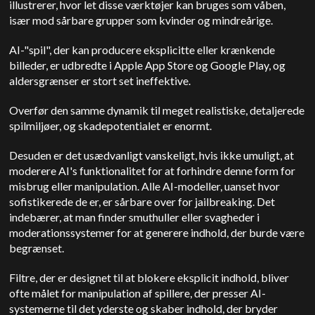
illustrerer, hvor let disse værktøjer kan bruges som våben,
især mod sårbare grupper som kvinder og mindreårige.
AI-"spil", der kan producere eksplicitte eller krænkende
billeder, er udbredte i Apple App Store og Google Play, og
aldersgrænser er stort set ineffektive.
Overfør den samme dynamik til meget realistiske, detaljerede
spilmiljøer, og skadepotentialet er enormt.
Desuden er det usædvanligt vanskeligt, hvis ikke umuligt, at
moderere AI's funktionalitet for at forhindre denne form for
misbrug eller manipulation.
Alle AI-modeller, uanset hvor
sofistikerede de er, er sårbare over for jailbreaking.
Det
indebærer, at man finder smuthuller eller svagheder i
moderationssystemer for at generere indhold, der burde være
begrænset.
Filtre, der er designet til at blokere eksplicit indhold, bliver
ofte målet for manipulation af spillere, der presser AI-
systemerne til det yderste og skaber indhold, der bryder