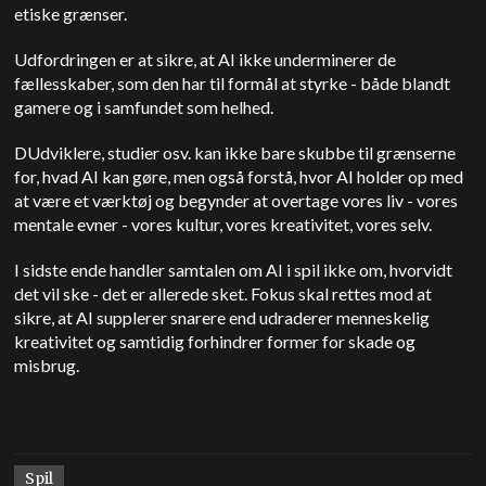
etiske grænser.
Udfordringen er at sikre, at AI ikke underminerer de
fællesskaber, som den har til formål at styrke - både blandt
gamere og i samfundet som helhed.
D
Udviklere, studier osv. kan ikke bare skubbe til grænserne
for, hvad AI kan gøre, men også forstå, hvor AI holder op med
at være et værktøj og begynder at overtage vores liv - vores
mentale evner - vores kultur, vores kreativitet, vores selv.
I sidste ende handler samtalen om AI i spil ikke om, hvorvidt
det vil ske - det er allerede sket. Fokus skal rettes mod at
sikre, at AI supplerer snarere end udraderer menneskelig
kreativitet og samtidig forhindrer former for skade og
misbrug.
Spil