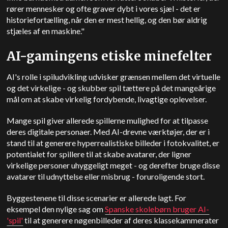
rører mennesker og ofte graver dybt i vores sjæl - det er
historiefortælling, når den er mest hellig, og den bør aldrig
stjæles af en maskine."
AI-gamingens etiske minefelter
AI's rolle i spiludvikling udvisker grænsen mellem det virtuelle
og det virkelige - og skubber spil tættere på det mangeårige
mål om at skabe virkelig fordybende, livagtige oplevelser.
Mange spil giver allerede spillerne mulighed for at tilpasse
deres digitale personaer. Med AI-drevne værktøjer, der er i
stand til at generere hyperrealistiske billeder i fotokvalitet, er
potentialet for spillere til at skabe avatarer, der ligner
virkelige personer uhyggeligt meget - og derefter bruge disse
avatarer til udnyttelse eller misbrug - foruroligende stort.
Byggestenene til disse scenarier er allerede lagt. For
eksempel den nylige sag om
Spanske skolebørn bruger AI-
'spil'
til at generere nøgenbilleder af deres klassekammerater