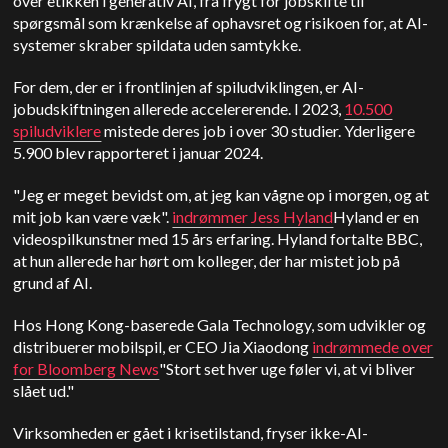
over etikken i generativ AI, fra frygt for jobskifte til
spørgsmål som krænkelse af ophavsret og risikoen for, at AI-
systemer skraber spildata uden samtykke.
For dem, der er i frontlinjen af spiludviklingen, er AI-
jobudskiftningen allerede accelererende
. I 2023,
10.500
spiludviklere
mistede deres job i over 30 studier
. Yderligere
5.900 blev rapporteret i januar 2024.
"Jeg er meget bevidst om, at jeg kan vågne op i morgen, og at
mit job kan være væk".
indrømmer Jess Hyland
Hyland er en
videospilkunstner med 15 års erfaring. Hyland fortalte BBC,
at hun allerede har hørt om kolleger, der har mistet job på
grund af AI.
Hos Hong Kong-baserede Gala Technology, som udvikler og
distribuerer mobilspil, er CEO Jia Xiaodong
indrømmede over
for Bloomberg News
"Stort set hver uge føler vi, at vi bliver
slået ud."
Virksomheden er gået i krisetilstand, fryser ikke-AI-