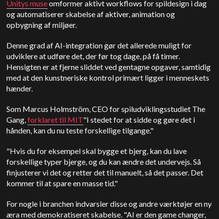
Unitys muse
omformer aktivt workflows for spildesign i dag
og automatiserer skabelse af aktiver, animation og
opbygning af miljøer.
Denne grad af AI-integration gør det allerede muligt for
udviklere at udføre det, der før tog dage, på få timer.
Hensigten er at fjerne sliddet ved gentagne opgaver, samtidig
med at den kunstneriske kontrol primært ligger i menneskets
hænder.
Som Marcus Holmström, CEO for spiludviklingsstudiet The
Gang,
forklaret til
MIT
"I stedet for at sidde og gøre det i
hånden, kan du nu teste forskellige tilgange."
"Hvis du for eksempel skal bygge et bjerg, kan du lave
forskellige typer bjerge, og du kan ændre det undervejs. Så
finjusterer vi det og retter det til manuelt, så det passer. Det
kommer til at spare en masse tid."
For nogle i branchen indvarsler disse og andre værktøjer en ny
æra med demokratiseret skabelse. "AI er den game changer,