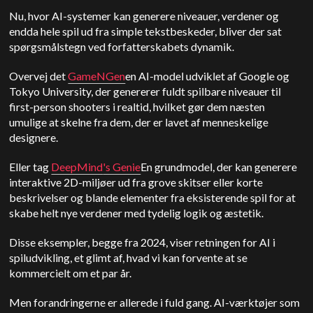
Nu, hvor AI-systemer kan generere niveauer, verdener og
endda hele spil ud fra simple tekstbeskeder, bliver der sat
spørgsmålstegn ved forfatterskabets dynamik.
Overvej det
GameNGen
en AI-model udviklet af Google og
Tokyo University, der genererer fuldt spilbare niveauer til
first-person shooters i realtid, hvilket gør dem næsten
umulige at skelne fra dem, der er lavet af menneskelige
designere.
Eller tag
DeepMind
's Genie
En grundmodel, der kan generere
interaktive 2D-miljøer ud fra grove skitser eller korte
beskrivelser og blande elementer fra eksisterende spil for at
skabe helt nye verdener med tydelig logik og æstetik.
Disse eksempler, begge fra 2024, viser retningen for AI i
spiludvikling, et glimt af, hvad vi kan forvente at se
kommercielt om et par år.
Men forandringerne er allerede i fuld gang. AI-værktøjer som