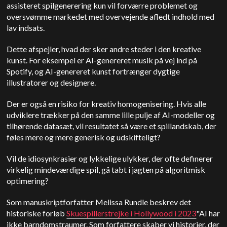
assisteret spilgenerering kun vil forværre problemet og
oversvømme markedet med overvejende afledt indhold med
lav indsats.
Dette afspejler, hvad der sker andre steder i den kreative
kunst. For eksempel er AI-genereret musik på vej ind på
Spotify, og AI-genereret kunst fortrænger dygtige
illustratorer og designere.
Der er også en risiko for kreativ homogenisering. Hvis alle
udviklere trækker på den samme lille pulje af AI-modeller og
tilhørende datasæt, vil resultatet så være et spillandskab, der
føles mere og mere generisk og udskifteligt?
Vil de idiosynkrasier og lykkelige ulykker, der ofte definerer
virkelig mindeværdige spil, gå tabt i jagten på algoritmisk
optimering?
Som manuskriptforfatter Melissa Rundle beskrev det
historiske forløb
Skuespillerstrejke i Hollywood i 2023
"AI har
ikke barndomstraumer. Som forfattere skaber vi historier, der