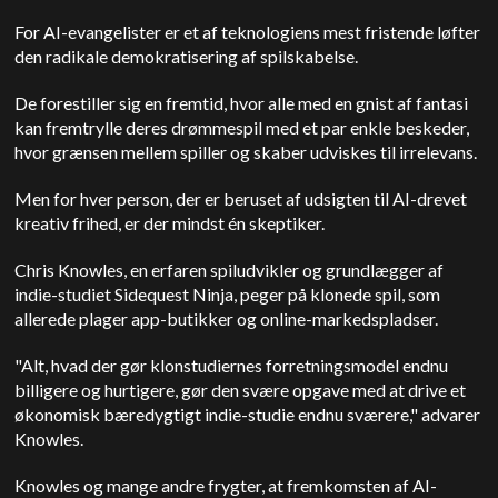
For AI-evangelister er et af teknologiens mest fristende løfter
den radikale demokratisering af spilskabelse.
De forestiller sig en fremtid, hvor alle med en gnist af fantasi
kan fremtrylle deres drømmespil med et par enkle beskeder,
hvor grænsen mellem spiller og skaber udviskes til irrelevans.
Men for hver person, der er beruset af udsigten til AI-drevet
kreativ frihed, er der mindst én skeptiker.
Chris Knowles, en erfaren spiludvikler og grundlægger af
indie-studiet Sidequest Ninja, peger på klonede spil, som
allerede plager app-butikker og online-markedspladser.
"Alt, hvad der gør klonstudiernes forretningsmodel endnu
billigere og hurtigere, gør den svære opgave med at drive et
økonomisk bæredygtigt indie-studie endnu sværere," advarer
Knowles.
Knowles og mange andre frygter, at fremkomsten af AI-