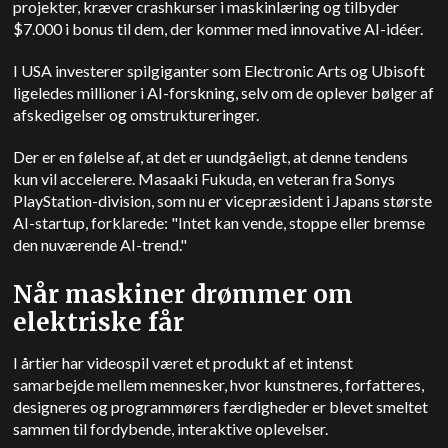
projekter, kræver crashkurser i maskinlæring og tilbyder
$7.000 i bonus til dem, der kommer med innovative AI-idéer.
I USA investerer spilgiganter som Electronic Arts og Ubisoft
ligeledes millioner i AI-forskning, selv om de oplever bølger af
afskedigelser og omstruktureringer.
Der er en følelse af, at det er uundgåeligt, at denne tendens
kun vil accelerere. Masaaki Fukuda, en veteran fra Sonys
PlayStation-division, som nu er vicepræsident i Japans største
AI-startup, forklarede: "Intet kan vende, stoppe eller bremse
den nuværende AI-trend."
Når maskiner drømmer om
elektriske får
I årtier har videospil været et produkt af et intenst
samarbejde mellem mennesker, hvor kunstneres, forfatteres,
designeres og programmørers færdigheder er blevet smeltet
sammen til fordybende, interaktive oplevelser.