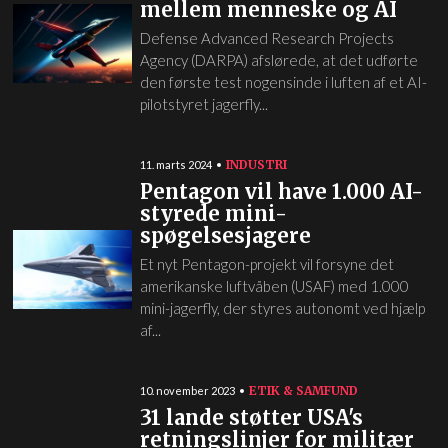
mellem menneske og AI
Defense Advanced Research Projects
Agency (DARPA) afslørede, at det udførte
den første test nogensinde i luften af et AI-
pilotstyret jagerfly...
INDUSTRI
11. marts 2024
Pentagon vil have 1.000 AI-
styrede mini-
spøgelsesjagere
Et nyt Pentagon-projekt vil forsyne det
amerikanske luftvåben (USAF) med 1.000
mini-jagerfly, der styres autonomt ved hjælp
af...
ETIK & SAMFUND
10. november 2023
31 lande støtter USA's
retningslinjer for militær