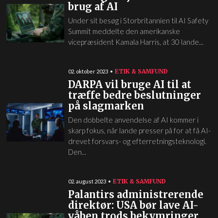
brug af AI
Under sit besøg i Storbritannien til AI Safety
Summit meddelte den amerikanske
vicepræsident Kamala Harris, at 30 lande...
ETIK & SAMFUND
02. oktober 2023
DARPA vil bruge AI til at
træffe bedre beslutninger
på slagmarken
Den dobbelte anvendelse af AI kommer i
skarp fokus, når lande presser på for at få AI-
drevet forsvars- og efterretningsteknologi.
Den...
ETIK & SAMFUND
02. august 2023
Palantirs administrerende
direktør: USA bør lave AI-
våben trods bekymringer