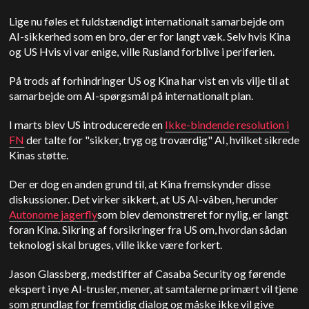
Lige nu føles et fuldstændigt internationalt samarbejde om
AI-sikkerhed som en bro, der er for langt væk. Selv hvis Kina
og
US
Hvis vi var enige, ville Rusland forblive i periferien.
På trods af forhindringer
US
og Kina har vist en vis vilje til at
samarbejde om AI-spørgsmål på internationalt plan.
I marts blev
US
introducerede en
Ikke-bindende resolution i
FN
der talte for "sikker, tryg og troværdig" AI, hvilket sikrede
Kinas støtte.
Der er dog en anden grund til, at Kina fremskynder disse
diskussioner. Det virker sikkert, at
US
AI-våben, herunder
Autonome jagerfly
som blev demonstreret for nylig, er langt
foran Kina. Sikring af forsikringer fra
US
om, hvordan sådan
teknologi skal bruges, ville ikke være forkert.
Jason Glassberg, medstifter af Casaba Security og førende
ekspert i nye AI-trusler, mener, at samtalerne primært vil tjene
som grundlag for fremtidig dialog og måske ikke vil give