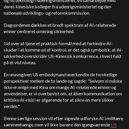
og ny teknologi i udenrigsministeriet, vil samarbejde med
deres kinesiske kolleger fra udenrigsministeriet og den
nationale udviklings- og reformkommission.
Dagsordenen dækker et bredt spektrum af AI-relaterede
emner centreret omkring sikkerhed.
Ud over at tjene et praktisk formål med at forhindre AI-
skader i at komme ud af kontrol, er det også symbolsk, at AI-
sikkerhed overskrider
US
-Kinesisk konkurrence, i hvert fald
på et vist niveau.
En unavngiven
US
embedsmand anerkendte de forskellige
perspektiver mellem de to lande og sagde: "Selvom vi måske
ikke er enige med Kina om mange AI-relaterede emner og
anvendelser, er vi overbevist om, at åben kommunikation om
kritiske AI-risici er afgørende for at sikre en mere sikker
verden."
Denne særlige session vil efter sigende udforske AI i militære
sammenhænge, men vil ikke berøre den igangværende
US