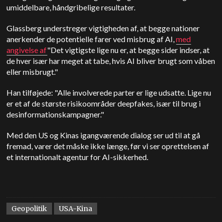
umiddelbare, håndgribelige resultater.
Glassberg understreger vigtigheden af, at begge nationer
anerkender de potentielle farer ved misbrug af AI,
med
angivelse af
"Det vigtigste lige nu er, at begge sider indser, at
de hver især har meget at tabe, hvis AI bliver brugt som våben
eller misbrugt."
Han tilføjede: "Alle involverede parter er lige udsatte. Lige nu
er et af de største risikoområder deepfakes, især til brug i
desinformationskampagner."
Med den
US
og Kinas igangværende dialog ser ud til at gå
fremad, varer det måske ikke længe, før vi ser oprettelsen af
et internationalt agentur for AI-sikkerhed.
Geopolitik
USA-Kina