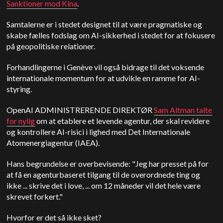
Sanktioner mod Kina
.
Samtalerne er i stedet designet til at være pragmatiske og
skabe fælles fodslag om AI-sikkerhed i stedet for at fokusere
på geopolitiske relationer.
Forhandlingerne i Genève vil også bidrage til det voksende
internationale momentum for at udvikle en ramme for AI-
styring.
OpenAI
ADMINISTRERENDE DIREKTØR
Sam
Altman
talte
for nylig
om at etablere et levende agentur, der skal revidere
og kontrollere AI-risici i lighed med Det Internationale
Atomenergiagentur (IAEA).
Hans begrundelse er overbevisende: "Jeg har presset på for
at få en agenturbaseret tilgang til de overordnede ting og
ikke ... skrive det i love, ... om 12 måneder vil det hele være
skrevet forkert."
Hvorfor er det så ikke sket?