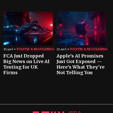
POLITIK & REGULERING
POLITIK & REGULERING
30. april
23. april
FCA Just Dropped
Apple’s AI Promises
Big News on Live AI
Just Got Exposed —
Testing for UK
Here’s What They’re
Firms
Not Telling You