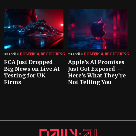
POLITIK & REGULERING
POLITIK & REGULERING
30. april
23. april
FCA Just Dropped
Apple’s AI Promises
Big News on Live AI
Just Got Exposed —
Testing for UK
Here’s What They’re
Firms
Not Telling You