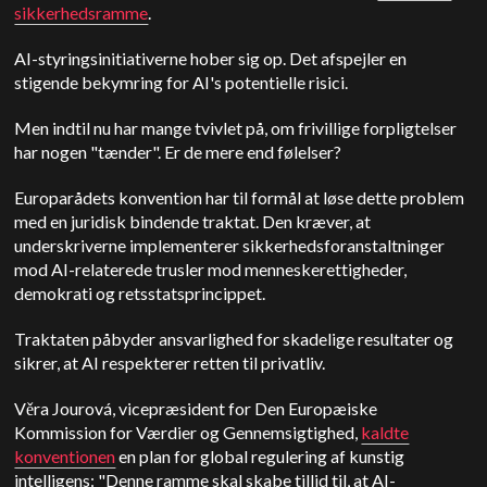
sikkerhedsramme
.
AI-styringsinitiativerne hober sig op. Det afspejler en
stigende bekymring for AI's potentielle risici.
Men indtil nu har mange tvivlet på, om frivillige forpligtelser
har nogen "tænder". Er de mere end følelser?
Europarådets konvention har til formål at løse dette problem
med en juridisk bindende traktat. Den kræver, at
underskriverne implementerer sikkerhedsforanstaltninger
mod AI-relaterede trusler mod menneskerettigheder,
demokrati og retsstatsprincippet.
Traktaten påbyder ansvarlighed for skadelige resultater og
sikrer, at AI respekterer retten til privatliv.
Věra Jourová, vicepræsident for Den Europæiske
Kommission for Værdier og Gennemsigtighed,
kaldte
konventionen
en plan for global regulering af kunstig
intelligens: "Denne ramme skal skabe tillid til, at AI-