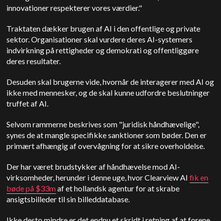
innovationer respekterer vores værdier."
Traktaten dækker brugen af AI i den offentlige og private
sektor. Organisationer skal vurdere deres AI-systemers
indvirkning på rettigheder og demokrati og offentliggøre
deres resultater.
Desuden skal brugerne vide, hvornår de interagerer med AI og
ikke med mennesker, og de skal kunne udfordre beslutninger
truffet af AI.
Selvom rammerne beskrives som "juridisk håndhævelige",
synes de at mangle specifikke sanktioner som bøder. Den er
primært afhængig af overvågning for at sikre overholdelse.
Der har været brudstykker af håndhævelse mod AI-
virksomheder, herunder i denne uge, hvor Clearview AI
fik en
bøde på $33m
af et hollandsk agentur for at skrabe
ansigtsbilleder til sin billeddatabase.
Ikke desto mindre er det endnu et skridt i retning af at forene