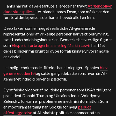
Hanks har ret, da AI-startups allerede har travlt
At 'genoplive'
døde skuespillere
Heriblandt James Dean, som måske er den
første afdøde person, der har en hovedrolle i en film.
Deep fakes, som er meget realistiske AI-genererede
repræsentationer af virkelige personer, har vakt bekymring,
især i underholdningsindustrien. Bemærkelsesværdige figurer
som
Ekspert i forbrugerfinansiering Martin Lewis
har fået
deres billeder misbrugt til dybe forfalskninger, hvoraf nogle
er svindel.
I et nyligt chokerende tilfælde har skolepiger i Spanien
blev
genereret uden tøj
og satte gang i debatten om, hvornår AI-
genereret indhold bliver til pædofili.
Dybt falske videoer af politiske personer som USA's tidligere
præsident Donald Trump og Ukraines leder, Volodymyr
Zelensky, forværrer problemerne med misinformation. Som
en modforanstaltning har Google for nylig
påbudt
offentliggørelse
af AI-skabte politiske annoncer på sin