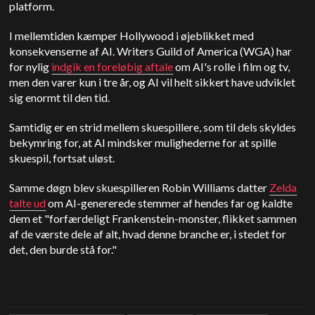
platform.
I mellemtiden kæmper Hollywood i øjeblikket med
konsekvenserne af AI. Writers Guild of America (WGA) har
for nylig
indgik en foreløbig aftale
om AI's rolle i film og tv,
men den varer kun i tre år, og AI vil helt sikkert have udviklet
sig enormt til den tid.
Samtidig er en strid mellem skuespillere, som til dels skyldes
bekymring for, at AI mindsker mulighederne for at spille
skuespil, fortsat uløst.
Samme døgn blev skuespilleren Robin Williams datter
Zelda
talte ud
om AI-genererede stemmer af hendes far og kaldte
dem et "forfærdeligt Frankenstein-monster, flikket sammen
af de værste dele af alt, hvad denne branche er, i stedet for
det, den burde stå for."