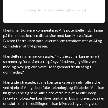
Et opslag delt af Tom Hanks (@tomhanks)
Hanks har tidligere kommenteret AI's potentielle indvirkning
på filmindustrien. I en diskussion med komikeren Adam
Buxton i år trak han paralleller mellem fremkomsten af AI og
opfindelsen af trykpressen.
Han delte sin mening og sagde: "Hvis jeg ville, kunne jeg gå
sammen og foreslå en serie på syv film, hvor jeg ville være
med, og hvor jeg ville være 32 år gammel fra nu af og til
dommedag."
Han understregede, at alle kan genskabe sig selv i alle aldre
ved hjælp af AI og deep fake-teknologi, og tilføjede: "Alle kan
nu genskabe sig selv i alle aldre ved hjælp af AI eller deep
fake-teknologi. Jeg kan blive ramt af en bus i morgen, og så er
det slut - men forestillingerne kan blive ved og ved og ved."