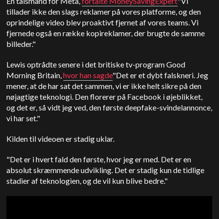
En talsmand for Meta,
fortalte MoneySavingExpert
"Vi
tillader ikke den slags reklamer på vores platforme, og den
oprindelige video blev proaktivt fjernet af vores teams. Vi
fjernede også en række kopireklamer, der brugte de samme
billeder."
Lewis optrådte senere i det britiske tv-program Good
Morning Britain,
hvor han sagde
"Det er et dybt falskneri. Jeg
mener, at de har sat det sammen, vi er ikke helt sikre på den
nøjagtige teknologi. Den florerer på Facebook i øjeblikket,
og det er, så vidt jeg ved, den første deepfake-svindelannonce,
vi har set."
Kilden til videoen er stadig uklar.
"Det er i hvert fald den første, hvor jeg er med. Det er en
absolut skræmmende udvikling. Det er stadig kun de tidlige
stadier af teknologien, og de vil kun blive bedre."