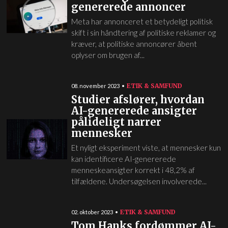
genererede annoncer
Meta har annonceret et betydeligt politisk
skift i sin håndtering af politiske reklamer og
kræver, at politiske annoncører åbent
oplyser om brugen af...
ETIK & SAMFUND
08. november 2023
Studier afslører, hvordan
AI-genererede ansigter
pålideligt narrer
mennesker
Et nyligt eksperiment viste, at mennesker kun
kan identificere AI-genererede
menneskeansigter korrekt i 48,2% af
tilfældene. Undersøgelsen involverede...
ETIK & SAMFUND
02. oktober 2023
Tom Hanks fordømmer AI-