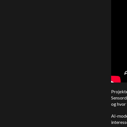
Projekte
Sensorda
og hvor 
AI-model
interess