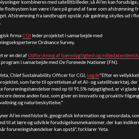
lysninger kombineres med satellitbilleder, så AI'en kan forudsige,
le flodsystem kan være i fare på grund af farer som afstrømning f
et. Afstrømning fra landbruget opstår, når gødning skylles ud i fl
.
gisk firma
CGI
leder projektet i samarbejde med
ningseksperterne Ordnance Survey.
t er en del af
Udforskning af bæredygtighed og miljødatavidens
program i samarbejde med De Forenede Nationer (FN).
eta, Chief Sustainability Officer for CGI,
sagde
"Efter en vellykket
projektet, som førte til oprettelsen af et AI- og satellitværktøj, der
e forureningshændelser med op til 91,5% nøjagtighed, er vi glade f
ncere denne anden fase, som giver en innovativ og proaktiv tilgang 
valtning og naturbeskyttelse."
yner AI'en med historik, geografisk information og sensordata, so
and til at lære og udvikle forudsigelsesmekanismer, der kan indiker
år forureningshændelser kan opstå", forklarer Yeta.