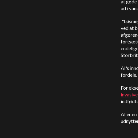
at gøde 
ud i van
"Løsnin
ved at b
afgørend
fortsætt
endelige
Storbrit
AI's inn
fordele.
For ekse
invasive
indfødte
AI er en
udnytter