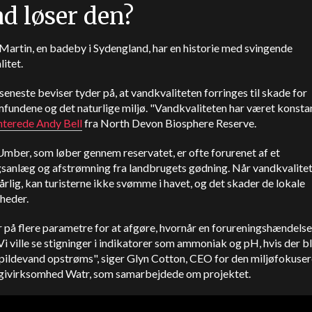
d løser den?
artin, en badeby i Sydengland, har en historie med svingende
litet.
eneste beviser tyder på, at vandkvaliteten forringes til skade for
fundene og det naturlige miljø. "Vandkvaliteten har været konstan
erede Andy Bell
fra North Devon Biosphere Reserve.
mber, som løber gennem reservatet, er ofte forurenet af et
gsanlæg og afstrømning fra landbrugets gødning. Når vandkvalitet
årlig, kan turisterne ikke svømme i havet, og det skader de lokale
heder.
r på flere parametre for at afgøre, hvornår en forureningshændels
Vi ville se stigninger i indikatorer som ammoniak og pH, hvis der b
spildevand opstrøms", siger Glyn Cotton, CEO for den miljøfokuse
givirksomhed Watr, som samarbejdede om projektet.