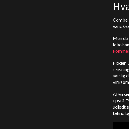
Hva
Combe M
vandkva
Men de s
lokalsam
komment
Floden U
rensnin
særlig d
virksom
AI'en se
opstå. "
udledt 
teknolo