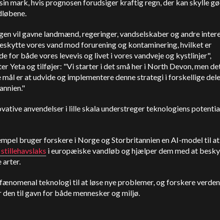
sin mark, hvis prognosen forudsiger kraftig regn, der kan skylle g
dløbene.
gen vil gavne landmænd, regeringer, vandselskaber og andre inter
eskytte vores vand mod forurening og kontaminering, hvilket er
e for både vores levevis og livet i vores vandveje og kystlinjer",
er Yeta og tilføjer: "Vi starter i det små her i North Devon, men de
 mål er at udvide og implementere denne strategi i forskellige dele
annien."
ovative anvendelser i lille skala understreger teknologiens potentia
mpel bruger forskere i Norge og Storbritannien en AI-model til a
 stillehavslaks
i europæiske vandløb og hjælper dem med at besky
 arter.
 fænomenal teknologi til at løse nye problemer, og forskere verden
 den til gavn for både mennesker og miljø.