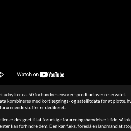
t udnytter ca. 50 forbundne sensorer spredt ud over reservatet.
ta kombineres med kortlægnings- og satellitdata for at plotte, h
forurenende stoffer er dedikeret.
len er designet til at forudsige forureningshændelser i tide, så lok
enter kan forhindre dem. Den kan f.eks. foreslå en landmand at st