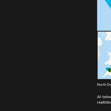
North De
AI-tekno
realtids