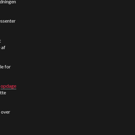
ødningen
essenter
t
 af
le for
t
opdage
tte
 over