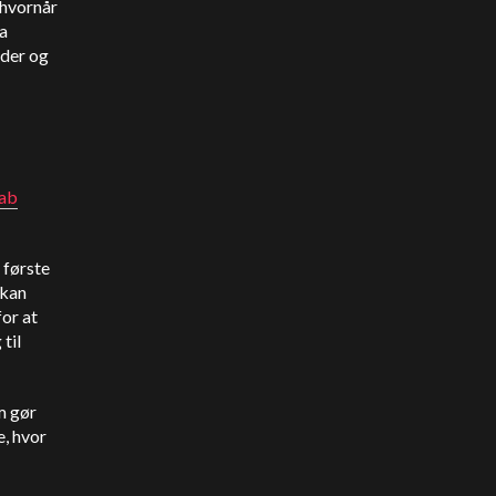
 hvornår
ra
oder og
kab
 første
 kan
or at
til
m gør
e, hvor