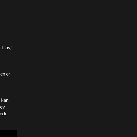
t lav,"
en er
e kan
lev
rede