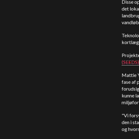
Disse op
det loka
landbrug
vandløb
Teknolo
kortlæg
Projekte
(SEEDS)
Mattie Y
fase af 
forudsig
kunne la
miljøfor
"Vi fors
den i st
og hvorn