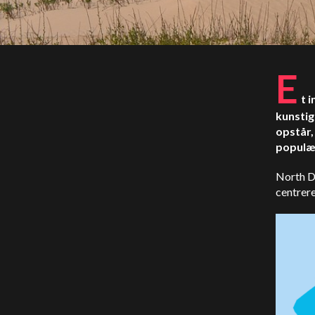
E
t 
kunstig
opstår,
populæ
North D
centrer