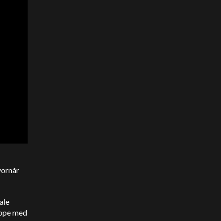
vornår
ale
oppe med