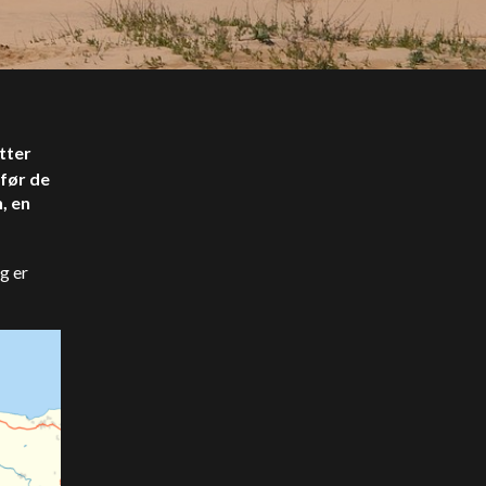
tter
 før de
, en
g er