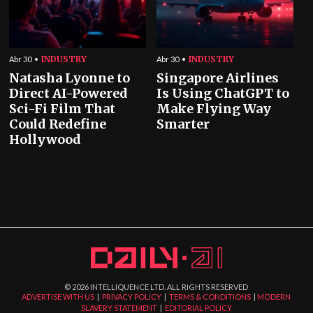
INDUSTRY
INDUSTRY
Abr 30
Abr 30
Natasha Lyonne to
Singapore Airlines
Direct AI-Powered
Is Using ChatGPT to
Sci-Fi Film That
Make Flying Way
Could Redefine
Smarter
Hollywood
©
2026
INTELLIQUENCE LTD. ALL RIGHTS RESERVED
ADVERTISE WITH US
|
PRIVACY POLICY
|
TERMS & CONDITIONS
|
MODERN
SLAVERY STATEMENT
|
EDITORIAL POLICY