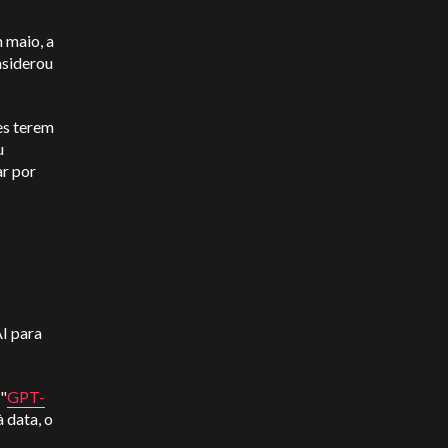
 maio, a
nsiderou
es terem
u
ar por
I para
"
GPT-
 data, o