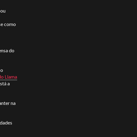
iou
-se como
ensa do
 o
do Llama
stá a
nter na
idades