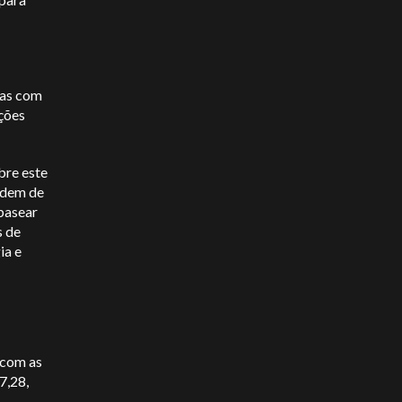
ias com
ações
bre este
ndem de
 basear
s de
ia e
 com as
7,28,