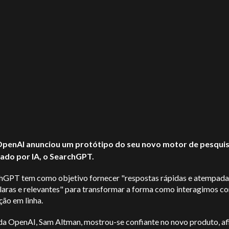
penAI anunciou um protótipo do seu novo motor de pesqui
ado por IA, o SearchGPT.
hGPT tem como objetivo fornecer "respostas rápidas e atempad
claras e relevantes" para transformar a forma como interagimos c
ão em linha.
a OpenAI, Sam Altman, mostrou-se confiante no novo produto, a