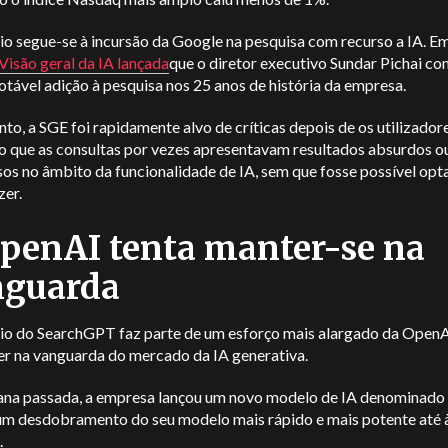
o segue-se à incursão da Google na pesquisa com recurso a IA. Em
Visão geral da IA lançada
que o diretor executivo Sundar Pichai co
otável adição à pesquisa nos 25 anos de história da empresa.
to, a SGE foi rapidamente alvo de críticas depois de os utilizador
o que as consultas por vezes apresentavam resultados absurdos o
os no âmbito da funcionalidade de IA, sem que fosse possível opt
zer.
penAI tenta manter-se na
nguarda
io do SearchGPT faz parte de um esforço mais alargado da OpenA
er na vanguarda do mercado da IA generativa.
na passada, a empresa lançou um novo modelo de IA denominado 
um desdobramento do seu modelo mais rápido e mais potente até à
.