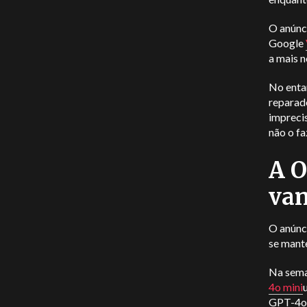
O anúnci
Google
a mais n
No entan
reparad
imprecis
não o fa
A O
va
O anúnc
se mant
Na sema
4o mini
GPT-4o