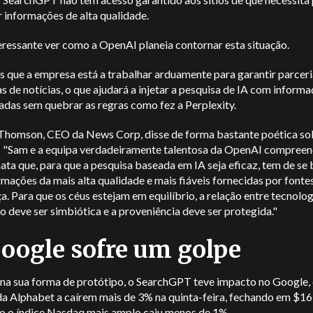
 informações de alta qualidade.
eressante ver como a OpenAI planeia contornar esta situação.
 que a empresa está a trabalhar arduamente para garantir parcer
 de notícias, o que ajudará a injetar a pesquisa de IA com inform
zadas sem quebrar
as regras como fez a Perplexity.
Thomson, CEO da News Corp, disse de forma bastante poética so
: "Sam e a equipa verdadeiramente talentosa da OpenAI compree
ata que, para que a pesquisa baseada em IA seja eficaz, tem de se
mações da mais alta qualidade e mais fiáveis fornecidas por fonte
a. Para que os céus estejam em equilíbrio, a relação entre tecnolog
 deve ser simbiótica e a proveniência deve ser protegida."
oogle sofre um golpe
a sua forma de protótipo, o SearchGPT teve impacto no Google,
da Alphabet a caírem mais de 3% na quinta-feira, fechando em $16
o o índice Nasdaq mais amplo caiu menos de 1%.