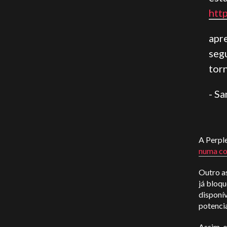
htt
apr
seg
tor
- S
A Perple
numa co
Outro a
já bloq
disponív
potencia
Assim, 