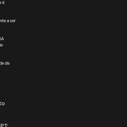
e é
nte a ser
IA
de
de de
to
GPT: