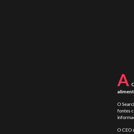
A
O
aliment
O Searc
fontes 
informaç
O CEO d