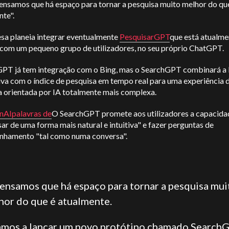
Pensamos que há espaço para tornar a pesquisa muito melhor do qu
nte".
sa planeia integrar eventualmente
PesquisarGPT
que está atualme
 com um pequeno grupo de utilizadores, no seu próprio ChatGPT.
PT já tem integração com o Bing, mas o SearchGPT combinará a 
iva com o índice de pesquisa em tempo real para uma experiência 
a orientada por IA totalmente mais complexa.
nAI
palavras de
O SearchGPT promete aos utilizadores a capacida
ar de uma forma mais natural e intuitiva" e fazer perguntas de
hamento "tal como numa conversa".
ensamos que há espaço para tornar a pesquisa mui
hor do que é atualmente.
amos a lançar um novo protótipo chamado Search