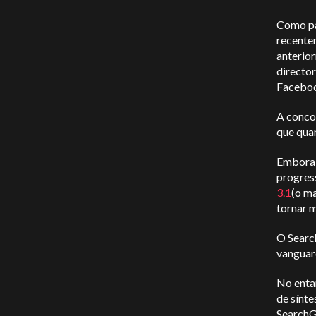
Como par
recentem
anterio
director
Faceboo
A concor
que qua
Embora 
progres
3.1
(o ma
tornar m
O Searc
vanguar
No entan
de sínte
SearchG