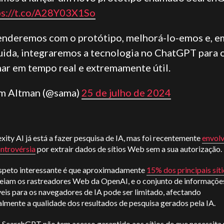
ps://t.co/A28Y03X1So
enderemos com o protótipo, melhorá-lo-emos e, e
uida, integraremos a tecnologia no ChatGPT para 
nar em tempo real e extremamente útil.
am Altman (@sama)
25 de julho de 2024
xity AI já está a fazer pesquisa de IA, mas foi recentemente
envol
ntrovérsia
por extrair dados de sítios Web sem a sua autorização.
speto interessante é que aproximadamente
15% dos principais sí
ueiam os rastreadores Web da OpenAI, e o conjunto de informaçõe
eis para os navegadores de IA pode ser limitado, afectando
lmente a qualidade dos resultados de pesquisa gerados pela IA.
o SearchGPT não tem acesso garantido aos sítios de que necessita