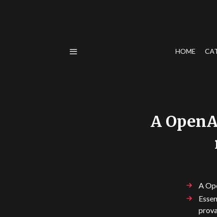
HOME
CA
A OpenA
A Op
Essen
prova