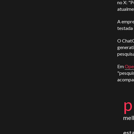
no X: "
atualme
A empre
testada
O ChatG
generat
pesquis
Em
Ope
"pesquis
acompan
p
mel
est