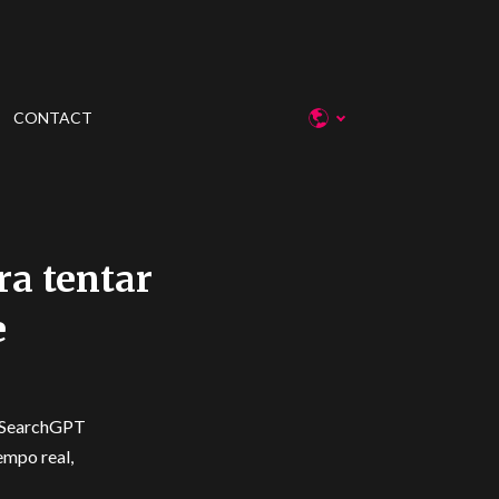
CONTACT
a tentar
e
a SearchGPT
empo real,