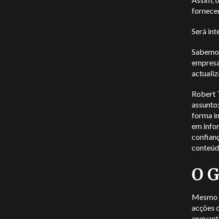
fornecer
Será int
Sabemos
empresas
actuali
Robert 
assunto
forma in
em infor
confianç
conteúdo
O G
Mesmo n
acções 
enquant