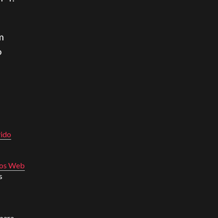
m
o
vido
tios Web
s
 para