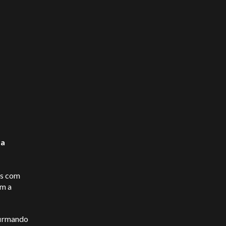
sa
as com
om a
firmando