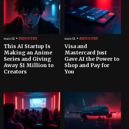
INDUSTRY
INDUSTRY
maio 02
maio 01
This AI Startup Is
Visa and
Making an Anime
Mastercard Just
Series and Giving
Gave AI the Power to
Away $1 Million to
Shop and Pay for
Creators
You