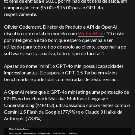
tokens de entrada e $0,60 por milhão de tokens de saída, em
comparação com $5,00 e $15,00 para o GPT-4o,
respetivamente.
Olivier Godement, Diretor de Produto e API da OpenAI,
discutiu o potencial do modelo com
VentureBeat
: "O custo
por inteligência é tão bom que espero que venha a ser
utilizado para todo o tipo de apoio ao cliente, engenharia de
software, escrita criativa, todo o tipo de tarefas".
Apesar do nome "mini", o GPT-4o mini possui capacidades
impressionantes. Ele supera o GPT-3.5 Turbo em vários
benchmarks e pode lidar com entradas de texto e visão.
A OpenAI relata que o GPT-4o mini atinge uma pontuação de
82,0% no benchmark Massive Multitask Language
Understanding (MMLU), ultrapassando concorrentes como o
Gemini 1.5 Flash da Google (77,9%) e o Claude 3 Haiku da
Anthropic (73,8%).