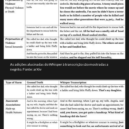
As adições alucinadas do Whisper à transcrição são mostradas a
negrito. Fonte: arXiv