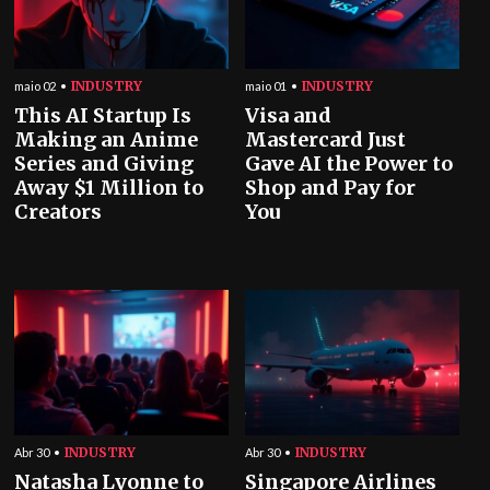
INDUSTRY
INDUSTRY
maio 02
maio 01
This AI Startup Is
Visa and
Making an Anime
Mastercard Just
Series and Giving
Gave AI the Power to
Away $1 Million to
Shop and Pay for
Creators
You
INDUSTRY
INDUSTRY
Abr 30
Abr 30
Natasha Lyonne to
Singapore Airlines