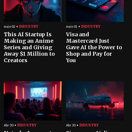
INDUSTRY
INDUSTRY
maio 02
maio 01
This AI Startup Is
Visa and
Making an Anime
Mastercard Just
Series and Giving
Gave AI the Power to
Away $1 Million to
Shop and Pay for
Creators
You
INDUSTRY
INDUSTRY
Abr 30
Abr 30