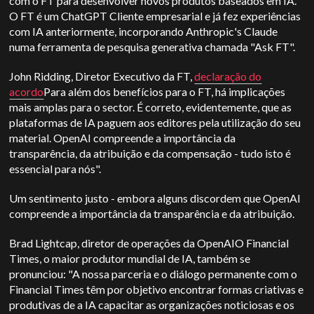
com o FT para desenvolver novos produtos baseados em IA.
O FT é um
ChatGPT
Cliente empresarial e já fez experiências
com IA anteriormente, incorporando
Anthropic
's
Claude
numa ferramenta de pesquisa generativa chamada "Ask FT".
John Ridding, Diretor Executivo da FT,
declaração do
acordo
Para além dos benefícios para o FT, há implicações
mais amplas para o sector. É correto, evidentemente, que as
plataformas de IA paguem aos editores pela utilização do seu
material.
OpenAI
compreende a importância da
transparência, da atribuição e da compensação - tudo isto é
essencial para nós".
Um sentimento justo - embora alguns discordem que
OpenAI
compreende a importância da transparência e da atribuição.
Brad Lightcap, diretor de operações da
OpenAI
O Financial
Times, o maior produtor mundial de IA, também se
pronunciou: "A nossa parceria e o diálogo permanente com o
Financial Times têm por objetivo encontrar formas criativas e
produtivas de a IA capacitar as organizações noticiosas e os