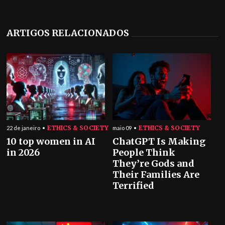
ARTIGOS RELACIONADOS
ETHICS & SOCIETY
ETHICS & SOCIETY
22 de janeiro
maio 09
10 top women in AI
ChatGPT Is Making
in 2026
People Think
They’re Gods and
Their Families Are
Terrified