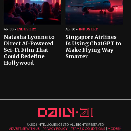
INDUSTRY
INDUSTRY
Abr 30
Abr 30
Natasha Lyonne to
Singapore Airlines
Direct AI-Powered
Is Using ChatGPT to
Sci-Fi Film That
Make Flying Way
Could Redefine
Smarter
Hollywood
©
2026
INTELLIQUENCE LTD. ALL RIGHTS RESERVED
ADVERTISE WITH US
|
PRIVACY POLICY
|
TERMS & CONDITIONS
|
MODERN