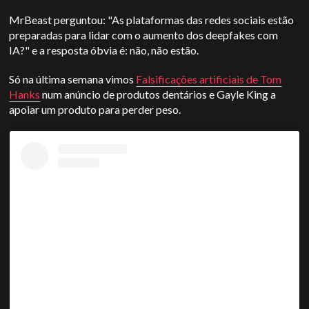
MrBeast perguntou: "As plataformas das redes sociais estão
preparadas para lidar com o aumento dos deepfakes com
IA?" e a resposta óbvia é: não, não estão.
Só na última semana vimos
Falsificações artificiais de Tom
Hanks
num anúncio de produtos dentários e Gayle King a
apoiar um produto para perder peso.