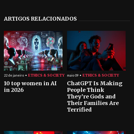
ARTIGOS RELACIONADOS
ETHICS & SOCIETY
ETHICS & SOCIETY
22 de janeiro
maio 09
10 top women in AI
ChatGPT Is Making
in 2026
People Think
They’re Gods and
Their Families Are
Terrified