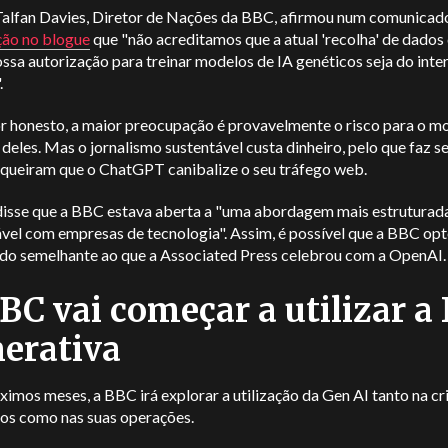
Talfan Davies, Diretor de Nações da BBC, afirmou num comunicad
ção no blogue
que "não acreditamos que a atual 'recolha' de dado
ssa autorização para treinar modelos de IA genéticos seja do inte
.
or honesto, a maior preocupação é provavelmente o risco para o m
 deles. Mas o jornalismo sustentável custa dinheiro, pelo que faz s
 queiram que o ChatGPT canibalize o seu tráfego web.
disse que a BBC estava aberta a "uma abordagem mais estruturad
vel com empresas de tecnologia". Assim, é possível que a BBC opt
do semelhante ao que a Associated Press celebrou com a OpenAI.
BC vai começar a utilizar a 
erativa
imos meses, a BBC irá explorar a utilização da Gen AI tanto na cr
os como nas suas operações.