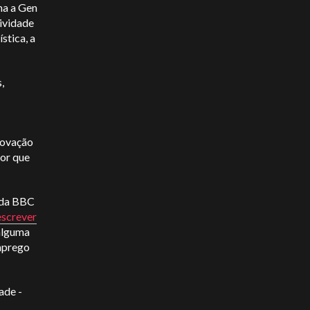
ma a Gen
ividade
stica, a
,
rovação
tor que
 da BBC
escrever
alguma
emprego
ade -