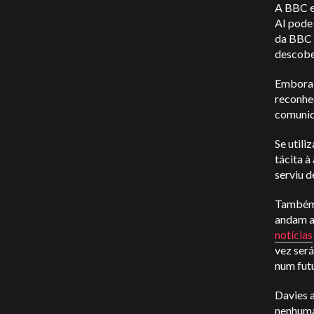
A BBC es
AI pode
da BBC n
descober
Embora a
reconhe
comunica
Se util
tácita à
serviu d
Também 
andam a
notícias
vez será
num fut
Davies a
nenhuma 