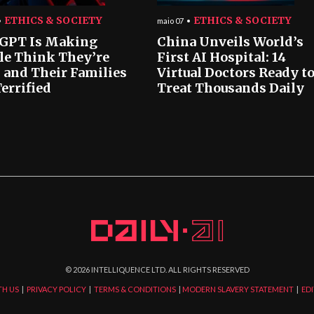
ETHICS & SOCIETY
ETHICS & SOCIETY
maio 07
GPT Is Making
China Unveils World’s
le Think They’re
First AI Hospital: 14
 and Their Families
Virtual Doctors Ready t
errified
Treat Thousands Daily
©
2026
INTELLIQUENCE LTD. ALL RIGHTS RESERVED
TH US
|
PRIVACY POLICY
|
TERMS & CONDITIONS
|
MODERN SLAVERY STATEMENT
|
EDI