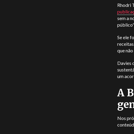
Rhodri 
publica
sem a no
público"
Se ele f
receitas
que não
Davies 
sustentá
um acor
A B
gen
Nos próx
conteúd