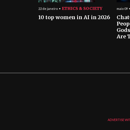
ETHICS & SOCIETY
22 de janeiro
maio 09
10 top women in AI in 2026
Chat
Peop
Gods
Are T
ADVERTISE WI