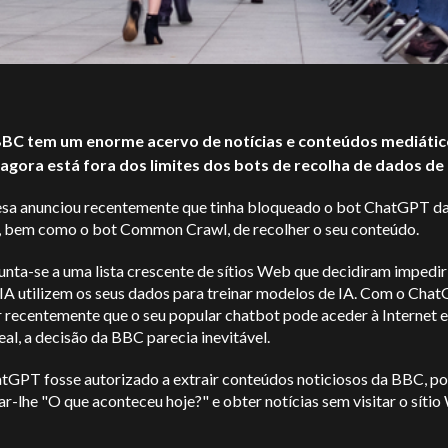
BC tem um enorme acervo de notícias e conteúdos mediátic
 agora está fora dos limites dos bots de recolha de dados de 
sa anunciou recentemente que tinha bloqueado o bot ChatGPT d
 bem como o bot Common Crawl, de recolher o seu conteúdo.
nta-se a uma lista crescente de sítios Web que decidiram impedir
 IA utilizem os seus dados para treinar modelos de IA. Com o Cha
r recentemente que o seu popular chatbot pode aceder à Internet 
al, a decisão da BBC parecia inevitável.
atGPT fosse autorizado a extrair conteúdos noticiosos da BBC, po
r-lhe "O que aconteceu hoje?" e obter notícias sem visitar o síti