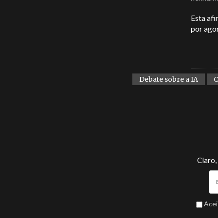
Esta afi
por ago
Debate sobre a IA
Claro,
Acei