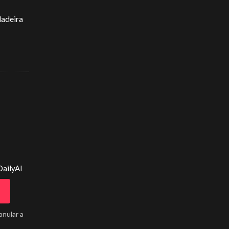
dadeira
DailyAI
anular a