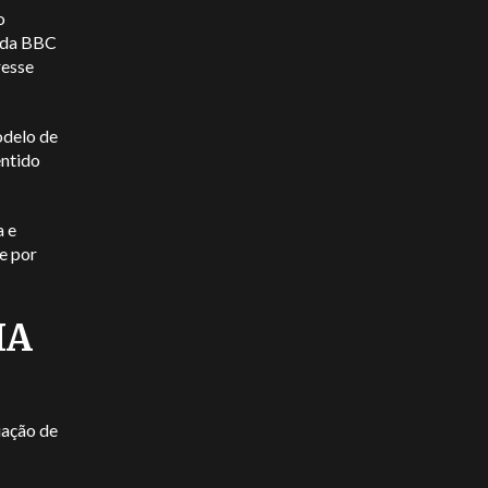
o
s da BBC
resse
odelo de
entido
a e
e por
IA
iação de