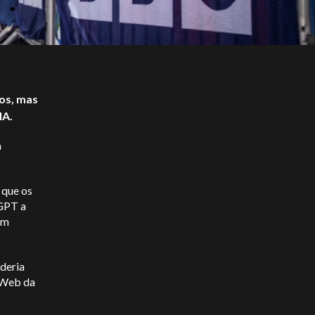
os, mas
IA.
a
 que os
tGPT a
em
deria
o Web da