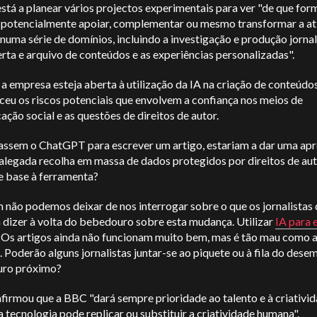
tá a planear vários projectos experimentais para ver "de que for
 potencialmente apoiar, complementar ou mesmo transformar a at
uma série de domínios, incluindo a investigação e produção jornalí
ta e arquivo de conteúdos e as experiências personalizadas".
 empresa esteja aberta à utilização da IA na criação de conteúdos
ceu os riscos potenciais que envolvem a confiança nos meios de
ção social e as questões de direitos de autor.
izassem o ChatGPT para escrever um artigo, estariam a dar uma ap
 alegada recolha em massa de dados protegidos por direitos de au
e base à ferramenta?
não podemos deixar de nos interrogar sobre o que os jornalistas
 dizer à volta do bebedouro sobre esta mudança. Utilizar
IA para 
Os artigos ainda não funcionam muito bem, mas é tão mau como 
. Poderão alguns jornalistas juntar-se ao piquete ou à fila do des
uro próximo?
firmou que a BBC "dará sempre prioridade ao talento e à criativid
tecnologia pode replicar ou substituir a criatividade humana".