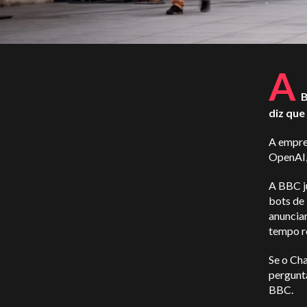
A
B
diz que
A empre
OpenAI,
A BBC ju
bots de
anuncia
tempo re
Se o Ch
pergunta
BBC.