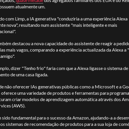
ançados,
quase metade
dos agregados familiares dos EUA e do Rei
ossuem atualmente um.
do com Limp, a IA generativa "conduziria a uma experiência Alexa
te nova", resultando num assistente "mais inteligente e mais
acional".
mbém destacou a nova capacidade do assistente de reagir a pedid
ias mais vagos, comparando a experiência actualizada da Alexa a "
amigo".
plo, dizer "Tenho frio" faria com que a Alexa ligasse o sistema de
ento de uma casa ligada.
e não oferecer IAs generativas públicas como a Microsoft e a Goo
oferece uma variedade de produtos e ferramentas para program
curam criar modelos de aprendizagem automática através dos A
vices (AWS).
m sido fundamental para o sucesso da Amazon, ajudando-a a desen
os sistemas de recomendação de produtos para a sua loja de com