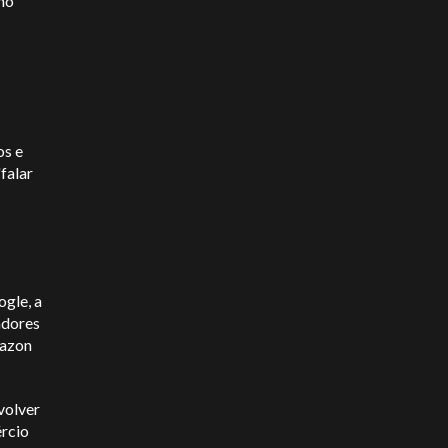
no
os e
falar
gle, a
adores
mazon
volver
ércio