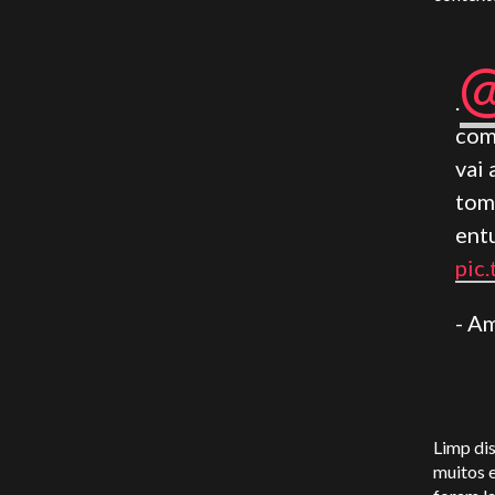
.
com
vai 
tom
ent
pic
- A
Limp dis
muitos e