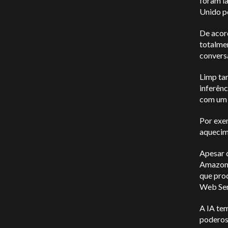
foram l
Unido p
De acor
totalmen
convers
Limp ta
inferênc
com um 
Por exem
aquecim
Apesar d
Amazon 
que pro
Web Ser
A IA te
poderos