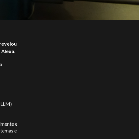
revelou
 Alexa.
da
 (LLM)
lmente e
 temas e