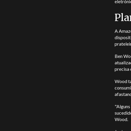
eletróni
Pla
A Amazo
disposi
pratelei
Ben Woo
atualiza
precisa 
Wood ta
consumi
afastan
"Alguns
sucedido
Wood.