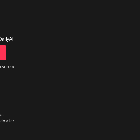
DailyAI
anular a
ias
do a ler