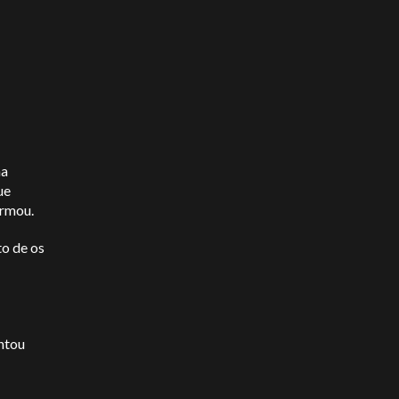
na
ue
irmou.
o de os
ntou