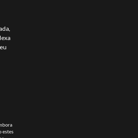
ada,
lexa
seu
embora
o estes