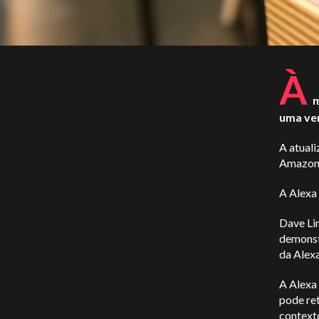
À
m
uma ver
A atuali
Amazon 
A Alexa 
Dave Li
demonst
da Alexa
A Alexa 
pode re
context