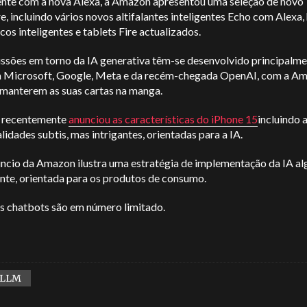
nte com a nova Alexa, a Amazon apresentou uma seleção de novo
, incluindo vários novos altifalantes inteligentes Echo com Alexa,
os inteligentes e tablets Fire actualizados.
ussões em torno da IA generativa têm-se desenvolvido principalm
a Microsoft, Google, Meta e da recém-chegada OpenAI, com a Am
 manterem as suas cartas na manga.
 recentemente
anunciou as características do iPhone 15
incluindo 
lidades subtis, mas intrigantes, orientadas para a IA.
úncio da Amazon ilustra uma estratégia de implementação da IA al
nte, orientada para os produtos de consumo.
os chatbots são em número limitado.
LLM