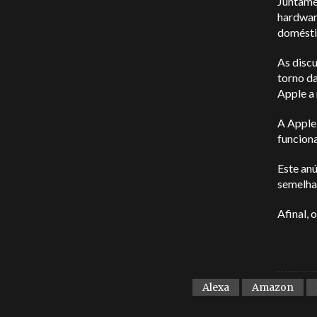
Juntame
hardware
doméstic
As disc
torno d
Apple a
A Apple
funciona
Este an
semelha
Afinal, 
Alexa
Amazon