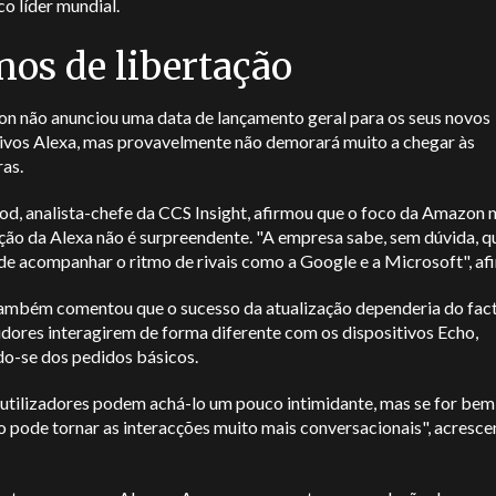
co líder mundial.
nos de libertação
n não anunciou uma data de lançamento geral para os seus novos
tivos Alexa, mas provavelmente não demorará muito a chegar às
ras.
d, analista-chefe da CCS Insight, afirmou que o foco da Amazon 
ção da Alexa não é surpreendente. "A empresa sabe, sem dúvida, q
de acompanhar o ritmo de rivais como a Google e a Microsoft", af
mbém comentou que o sucesso da atualização dependeria do fact
dores interagirem de forma diferente com os dispositivos Echo,
do-se dos pedidos básicos.
 utilizadores podem achá-lo um pouco intimidante, mas se for bem
 pode tornar as interacções muito mais conversacionais", acresce