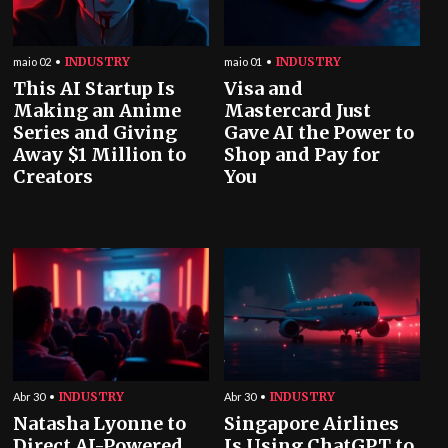
INDUSTRY
INDUSTRY
maio 02
maio 01
This AI Startup Is
Visa and
Making an Anime
Mastercard Just
Series and Giving
Gave AI the Power to
Away $1 Million to
Shop and Pay for
Creators
You
INDUSTRY
INDUSTRY
Abr 30
Abr 30
Natasha Lyonne to
Singapore Airlines
Direct AI-Powered
Is Using ChatGPT to